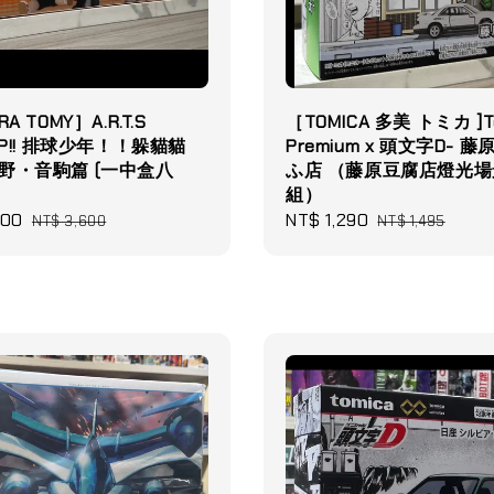
A TOMY］A.R.T.S
［TOMICA 多美 トミカ ]T
HAP!! 排球少年！！躲貓貓
Premium x 頭文字D- 
野・音駒篇 (一中盒八
ふ店 （藤原豆腐店燈光場
組）
200
Regular
Sale
NT$ 1,290
Regular
NT$ 3,600
NT$ 1,495
price
price
price