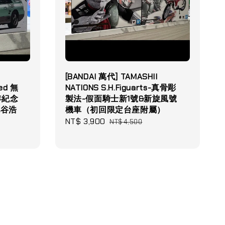
］
[BANDAI 萬代] TAMASHII
ted 無
NATIONS S.H.Figuarts-真骨彫
年紀念
製法-假面騎士新1號&新旋風號
(池谷浩
機車（初回限定台座附屬）
Sale
NT$ 3,900
Regular
NT$ 4,500
price
price