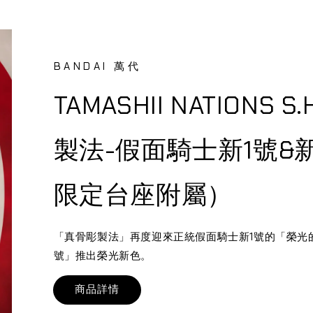
BANDAI 萬代
TAMASHII NATIONS 
製法-假面騎士新1號&
限定台座附屬）
「真骨彫製法」再度迎來正統假面騎士新1號的「榮光
號」推出榮光新色。
商品詳情