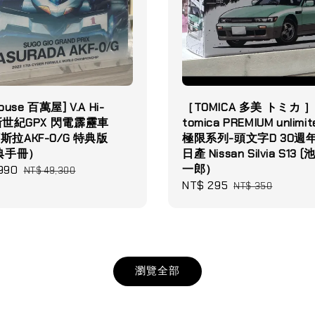
ouse 百萬屋] V.A Hi-
［TOMICA 多美 トミカ 
 新世紀GPX 閃電霹靂車
tomica PREMIUM unlimi
 阿斯拉AKF-0/G 特典版
極限系列-頭文字D 30週
典手冊）
日產 Nissan Silvia S13 
一郎）
990
Regular
NT$ 49,300
Sale
NT$ 295
Regular
price
NT$ 350
price
price
瀏覽全部