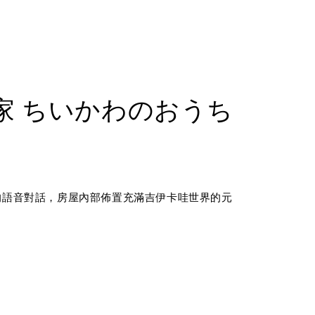
哇的家 ちいかわのおうち
的語音對話，房屋內部佈置充滿吉伊卡哇世界的元