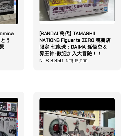
omica
[BANDAI 萬代] TAMASHII
藤原とう
NATIONS Figuarts ZERO 魂商店
景
限定 七龍珠：DAIMA 孫悟空＆
界王神-歡迎加入大冒險！！
Sale
NT$ 3,850
Regular
NT$ 15,000
price
price