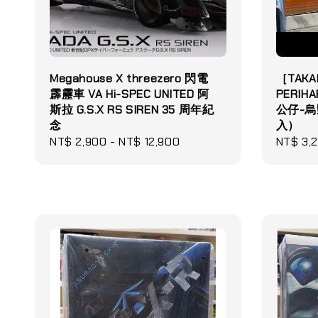
Megahouse X threezero 閃電
［TAKAR
霹靂車 VA Hi-SPEC UNITED 阿
PERI
斯拉 G.S.X RS SIREN 35 周年紀
公仔-烏
念
入）
Regular
NT$ 2,900
-
NT$ 12,900
Sale
NT$ 3,
price
price