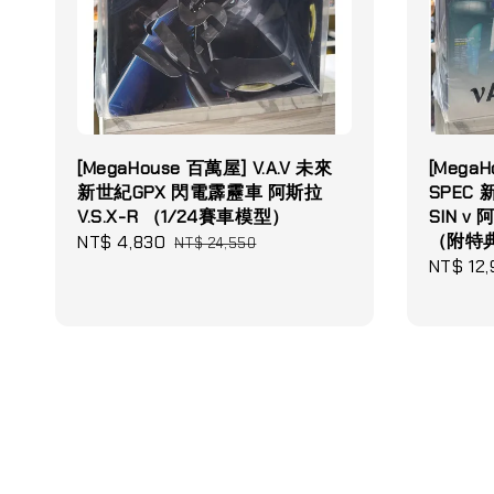
[MegaHouse 百萬屋] V.A.V 未來
[MegaH
新世紀GPX 閃電霹靂車 阿斯拉
SPEC
V.S.X-R （1/24賽車模型）
SIN v
（附特
Sale
NT$ 4,830
Regular
NT$ 24,550
Sale
NT$ 12,
price
price
price