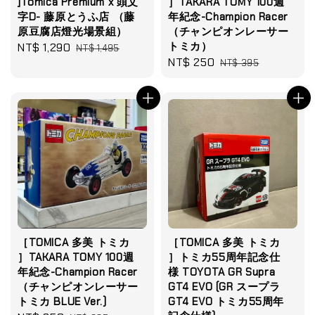
]Tomica Premium x 頭文
］TAKARA TOMY 100週
字D- 藤原とうふ店 （藤
年紀念-Champion Racer
原豆腐店燈光場景組）
（チャンピオンレーサー
トミカ）
Sale
NT$ 1,290
Regular
NT$ 1,495
Sale
NT$ 250
Regular
price
price
NT$ 395
price
price
［TOMICA 多美 トミカ
［TOMICA 多美 トミカ
］TAKARA TOMY 100週
］トミカ55周年記念仕
年紀念-Champion Racer
様 TOYOTA GR Supra
（チャンピオンレーサー
GT4 EVO (GR スープラ
トミカ BLUE Ver.)
GT4 EVO トミカ55周年