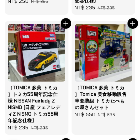
記念仕様)
Sale
NT$ 250
Regular
NT$ 395
Sale
NT$ 235
Regular
price
price
NT$ 295
price
price
［TOMICA 多美 トミカ
［TOMICA 多美 トミカ
］トミカ55周年記念仕
］Tomica 美食移動販售
様 NISSAN Fairlady Z
車套裝組 トミカたべも
NISMO (日産 フェアレデ
の屋さんセット
ィZ NISMO トミカ55周
Sale
NT$ 550
Regular
NT$ 695
年記念仕様)
price
price
Sale
NT$ 235
Regular
NT$ 295
price
price