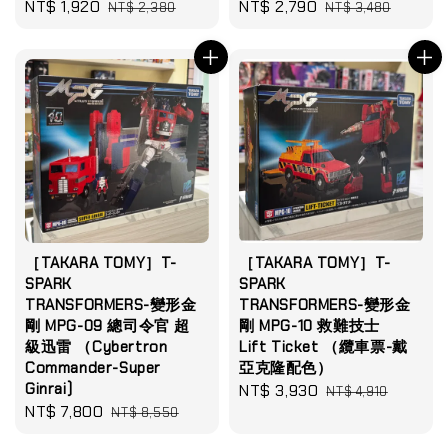
Sale
NT$ 1,920
Regular
Sale
NT$ 2,790
Regular
NT$ 2,380
NT$ 3,480
price
price
price
price
［TAKARA TOMY］T-
［TAKARA TOMY］T-
SPARK
SPARK
TRANSFORMERS-變形金
TRANSFORMERS-變形金
剛 MPG-09 總司令官 超
剛 MPG-10 救難技士
級迅雷 （Cybertron
Lift Ticket （纜車票-戴
Commander-Super
亞克隆配色）
Ginrai)
Sale
NT$ 3,930
Regular
NT$ 4,910
Sale
NT$ 7,800
Regular
NT$ 8,550
price
price
price
price