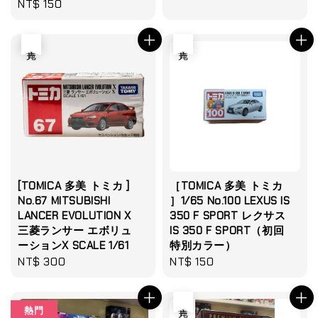
Regular
NT$ 150
price
price
售完
售完
[TOMICA 多美 トミカ ]
［TOMICA 多美 トミカ
No.67 MITSUBISHI
］1/65 No.100 LEXUS IS
LANCER EVOLUTION X
350 F SPORT レクサス
三菱ランサー エボリュ
IS 350 F SPORT（初回
ーションX SCALE 1/61
特別カラー）
Regular
NT$ 300
Regular
NT$ 150
price
price
售完
熱門