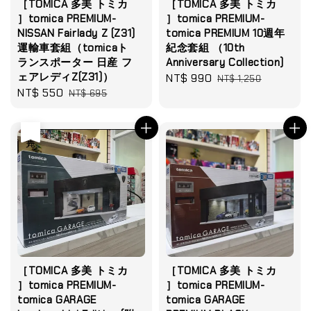
［TOMICA 多美 トミカ
［TOMICA 多美 トミカ
］tomica PREMIUM-
］tomica PREMIUM-
NISSAN Fairlady Z (Z31)
tomica PREMIUM 10週年
運輸車套組（tomicaト
紀念套組 （10th
ランスポーター 日産 フ
Anniversary Collection)
ェアレディZ(Z31)）
Sale
NT$ 990
Regular
NT$ 1,250
Sale
NT$ 550
Regular
NT$ 695
price
price
price
price
售完
［TOMICA 多美 トミカ
［TOMICA 多美 トミカ
］tomica PREMIUM-
］tomica PREMIUM-
tomica GARAGE
tomica GARAGE