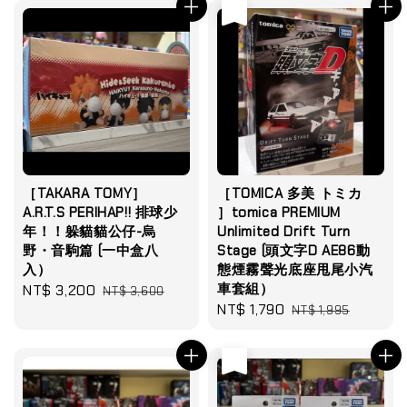
售完
［TAKARA TOMY］
［TOMICA 多美 トミカ
A.R.T.S PERIHAP!! 排球少
］tomica PREMIUM
年！！躲貓貓公仔-烏
Unlimited Drift Turn
野・音駒篇 (一中盒八
Stage (頭文字D AE86動
入）
態煙霧聲光底座甩尾小汽
車套組）
Sale
NT$ 3,200
Regular
NT$ 3,600
Sale
NT$ 1,790
Regular
price
price
NT$ 1,995
price
price
售完