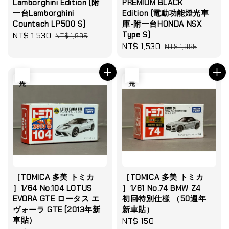
Lamborghini Edition (附
PREMIUM BLACK
一台Lamborghini
Edition (電動功能燈光車
Countach LP500 S)
庫-附一台HONDA NSX
Type S)
Sale
NT$ 1,530
Regular
NT$ 1,995
Sale
NT$ 1,530
Regular
price
price
NT$ 1,995
price
price
售完
售完
［TOMICA 多美 トミカ
［TOMICA 多美 トミカ
］1/64 No.104 LOTUS
］1/61 No.74 BMW Z4
EVORA GTE ロータス エ
初回特別仕樣 （50週年
ヴォーラ GTE (2013年新
新車貼）
車貼）
Regular
NT$ 150