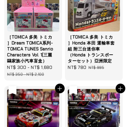
［TOMICA 多美 トミカ
［TOMICA 多美 トミカ
］Dream TOMICA系列-
］Honda 本田 運輸車套
TOMICA TUNES Sanrio
組 附三台迷你車
Characters Vol. 1(三麗
（Honda トランスポー
鷗家族小汽車盲盒）
ターセット）亞洲限定
Sale
NT$ 300
-
NT$ 1,680
Regular
Sale
NT$ 780
Regular
NT$ 995
price
price
price
price
NT$ 350
-
NT$ 2,100
售完
售完