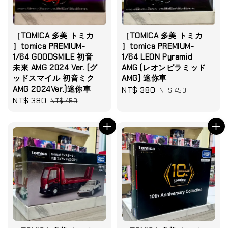
［TOMICA 多美 トミカ
［TOMICA 多美 トミカ
］tomica PREMIUM-
］tomica PREMIUM-
1/64 GOODSMILE 初音
1/64 LEON Pyramid
未來 AMG 2024 Ver. (グ
AMG (レオンピラミッド
ッドスマイル 初音ミク
AMG) 迷你車
AMG 2024Ver.)迷你車
Sale
NT$ 380
Regular
NT$ 450
Sale
NT$ 380
Regular
NT$ 450
price
price
price
price