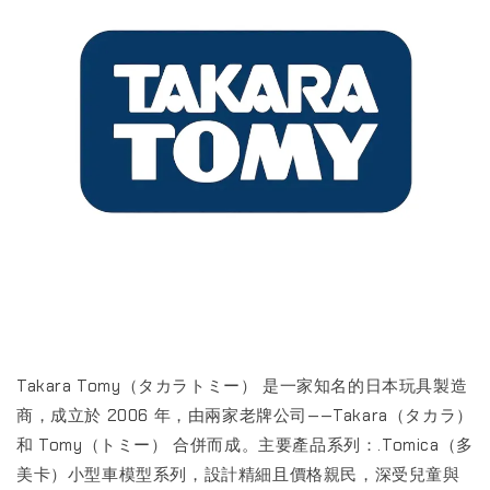
Takara Tomy（タカラトミー） 是一家知名的日本玩具製造
商，成立於 2006 年，由兩家老牌公司——Takara（タカラ）
和 Tomy（トミー） 合併而成。主要產品系列：.Tomica（多
美卡）小型車模型系列，設計精細且價格親民，深受兒童與