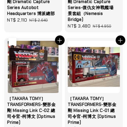
剛 Dramatic Capture
剛 Dramatic Capture
Series Autobot
Series-復仇女神戰艦場
Headquarters 博派總部
景套組（Nemesis
Bridge)
Sale
NT$ 2,110
Regular
NT$ 2,640
Sale
NT$ 3,480
Regular
price
price
NT$ 4,950
price
price
售完
［TAKARA TOMY］
［TAKARA TOMY］
TRANSFORMERS-變形金
TRANSFORMERS-變形金
剛 Missing Link C-02 總
剛 Missing Link C-01 總
司令官-柯博文 (Optimus
司令官-柯博文 (Optimus
Prime)
Prime)