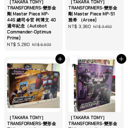
［TAKARA TOMY］
［TAKARA TOMY］
TRANSFORMERS-變形金
TRANSFORMERS-變形金
剛 Master Piece MP-
剛 Master Piece MP-51
44S 總司令官 柯博文 40
雅希 （Arcee)
週年紀念（Autobot
Sale
NT$ 3,360
Regular
NT$ 3,450
Commander-Optimus
price
price
Prime)
Sale
NT$ 5,280
Regular
NT$ 6,600
price
price
售完
［TAKARA TOMY］
［TAKARA TOMY］
TRANSFORMERS-變形金
TRANSFORMERS-變形金