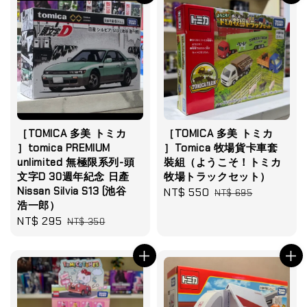
［TOMICA 多美 トミカ
［TOMICA 多美 トミカ
］tomica PREMIUM
］Tomica 牧場貨卡車套
unlimited 無極限系列-頭
裝組（ようこそ！トミカ
文字D 30週年紀念 日產
牧場トラックセット）
Nissan Silvia S13 (池谷
Sale
NT$ 550
Regular
NT$ 695
浩一郎）
price
price
Sale
NT$ 295
Regular
NT$ 350
price
price