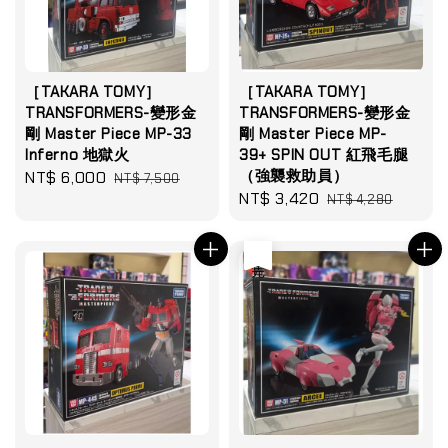
［TAKARA TOMY］
［TAKARA TOMY］
TRANSFORMERS-變形金
TRANSFORMERS-變形金
剛 Master Piece MP-33
剛 Master Piece MP-
Inferno 地獄火
39+ SPIN OUT 紅飛毛腿
（強襲救助員）
Sale
NT$ 6,000
Regular
NT$ 7,500
Sale
NT$ 3,420
Regular
price
price
NT$ 4,280
price
price
售完