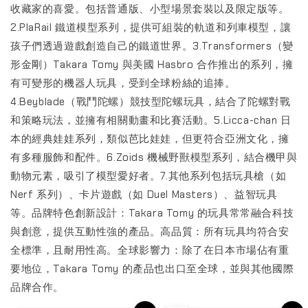
收藏家的喜愛。包括普通版、小型場景套裝以及限定版等。
2.PlaRail 鐵道模型系列，提供可組裝的軌道和列車模型，讓
孩子們透過遊戲創造自己的鐵道世界。3.Transformers（變
形金剛）Takara Tomy 與美國 Hasbro 合作推出的系列，擁
有可變形的機器人玩具，受到全球粉絲的追捧。
4.Beyblade（戰鬥陀螺）競技型陀螺玩具，結合了陀螺對戰
和策略玩法，並擁有相關動畫和比賽活動。5.Licca-chan 日
本的經典娃娃系列，類似芭比娃娃，但更符合亞洲文化，擁
有多種服飾和配件。6.Zoids 機械野獸模型系列，結合機甲與
動物元素，吸引了模型愛好者。7.其他系列包括玩具槍（如
Nerf 系列）、卡片遊戲（如 Duel Masters）、益智玩具
等。品牌特色創新設計：Takara Tomy 的玩具常常融合科技
與創意，提供互動性強的產品。高品質：所有玩具均符合安
全標準，且耐用性高。全球影響力：除了在日本市場佔有重
要地位，Takara Tomy 的產品也出口至全球，並與其他國際
品牌合作。