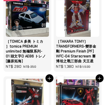
［TOMICA 多美 トミカ
［TAKARA TOMY］
］tomica PREMIUM
TRANSFORMERS-變形金
unlimited 無極限系列-
剛 Premium Finish (PF)
01 頭文字D AE86 トレノ
WFC-04 Starscream 賽
(藤原拓海)
博坦之戰三部曲 天王星
Sale
NT$ 280
Regular
Sale
NT$ 1,380
Regular
NT$ 350
NT$ 1,530
price
price
price
price
售完