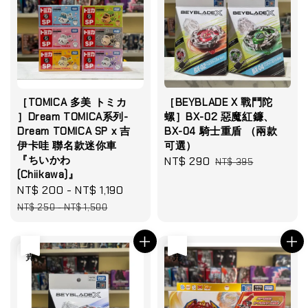
［TOMICA 多美 トミカ
［BEYBLADE X 戰鬥陀
］Dream TOMICA系列-
螺］BX-02 惡魔紅鐮、
Dream TOMICA SP x 吉
BX-04 騎士重盾 （兩款
伊卡哇 聯名款迷你車
可選）
『ちいかわ
Sale
NT$ 290
Regular
NT$ 395
(Chiikawa)』
price
price
Sale
NT$ 200
-
NT$ 1,190
Regular
price
price
NT$ 250
-
NT$ 1,500
售完
售完