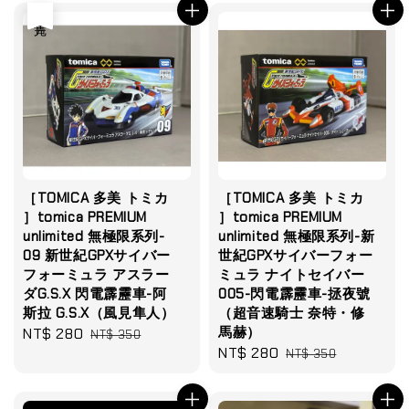
售完
［TOMICA 多美 トミカ
［TOMICA 多美 トミカ
］tomica PREMIUM
］tomica PREMIUM
unlimited 無極限系列-
unlimited 無極限系列-新
09 新世紀GPXサイバー
世紀GPXサイバーフォー
フォーミュラ アスラー
ミュラ ナイトセイバー
ダG.S.X 閃電霹靂車-阿
005-閃電霹靂車-拯夜號
斯拉 G.S.X（風見隼人）
（超音速騎士 奈特・修
馬赫）
Sale
NT$ 280
Regular
NT$ 350
Sale
NT$ 280
Regular
price
price
NT$ 350
price
price