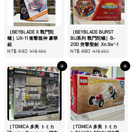
［BEYBLADE X 戰鬥陀
［BEYBLADE BURST
螺］UX-11 衝擊龍神 豪華
BU系列 戰鬥陀螺］B-
組
200 突擊聖劍 .Xn.Sw'-1
Sale
NT$ 440
Regular
Sale
NT$ 480
Regular
NT$ 550
NT$ 650
price
price
price
price
［TOMICA 多美 トミカ
［TOMICA 多美 トミカ