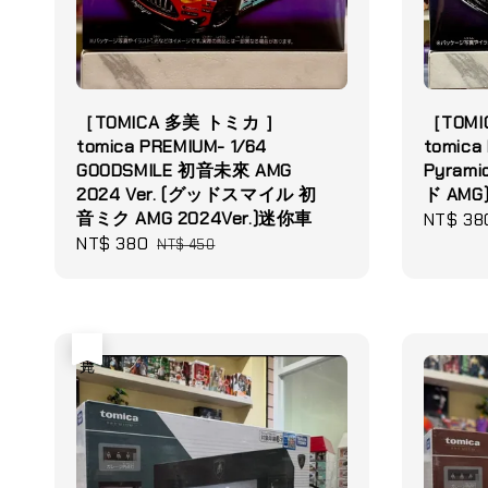
［TOMICA 多美 トミカ ］
［TOMI
tomica PREMIUM- 1/64
tomica
GOODSMILE 初音未來 AMG
Pyram
2024 Ver. (グッドスマイル 初
ド AMG
音ミク AMG 2024Ver.)迷你車
Sale
NT$ 38
Sale
NT$ 380
Regular
price
NT$ 450
price
price
售完