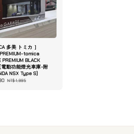
CA 多美 トミカ ］
 PREMIUM-tomica
 PREMIUM BLACK
on (電動功能燈光車庫-附
A NSX Type S)
30
Regular
NT$ 1,995
price