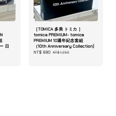
］
［TOMICA 多美 トミカ ］
AN
tomica PREMIUM- tomica
套組
PREMIUM 10週年紀念套組
ー 日
（10th Anniversary Collection)
Sale
NT$ 990
Regular
NT$ 1,250
price
price