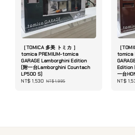
［TOMICA 多美 トミカ ］
［TOMI
tomica PREMIUM-tomica
tomica
GARAGE Lamborghini Edition
GARAGE
(附一台Lamborghini Countach
Editi
LP500 S)
一台HOND
Sale
NT$ 1,530
Regular
Sale
NT$ 1,5
NT$ 1,995
price
price
price