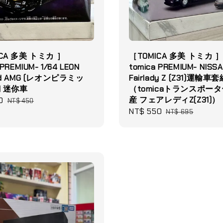
CA 多美 トミカ ］
［TOMICA 多美 トミカ 
 PREMIUM- 1/64 LEON
tomica PREMIUM- NISS
id AMG (レオンピラミッ
Fairlady Z (Z31)運輸車
) 迷你車
（tomicaトランスポータ
産 フェアレディZ(Z31)）
0
Regular
NT$ 450
Sale
NT$ 550
Regular
price
NT$ 695
price
price