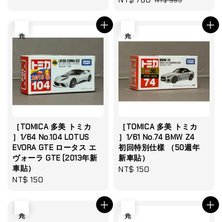
price
price
NT$ 995
price
price
售完
售完
［TOMICA 多美 トミカ
［TOMICA 多美 トミカ
］1/64 No.104 LOTUS
］1/61 No.74 BMW Z4
EVORA GTE ロータス エ
初回特別仕樣 （50週年
ヴォーラ GTE (2013年新
新車貼）
車貼）
Regular
NT$ 150
Regular
NT$ 150
price
price
售完
售完