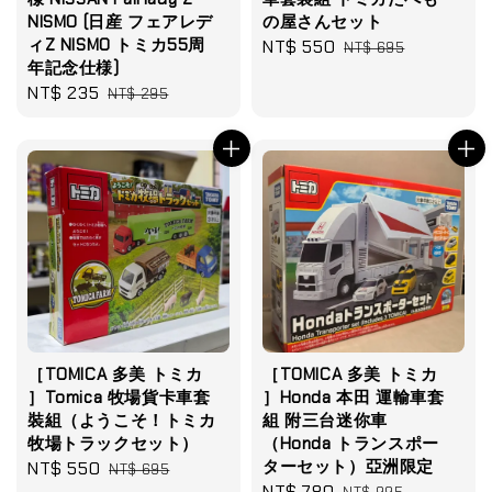
NISMO (日産 フェアレデ
の屋さんセット
ィZ NISMO トミカ55周
Sale
NT$ 550
Regular
NT$ 695
年記念仕様)
price
price
Sale
NT$ 235
Regular
NT$ 295
price
price
［TOMICA 多美 トミカ
［TOMICA 多美 トミカ
］Tomica 牧場貨卡車套
］Honda 本田 運輸車套
裝組（ようこそ！トミカ
組 附三台迷你車
牧場トラックセット）
（Honda トランスポー
ターセット）亞洲限定
Sale
NT$ 550
Regular
NT$ 695
Sale
NT$ 780
Regular