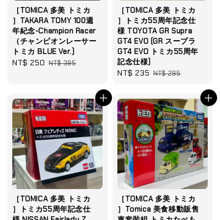
［TOMICA 多美 トミカ
［TOMICA 多美 トミカ
］TAKARA TOMY 100週
］トミカ55周年記念仕
年紀念-Champion Racer
様 TOYOTA GR Supra
（チャンピオンレーサー
GT4 EVO (GR スープラ
トミカ BLUE Ver.)
GT4 EVO トミカ55周年
記念仕様)
Sale
NT$ 250
Regular
NT$ 395
Sale
NT$ 235
Regular
price
price
NT$ 295
price
price
［TOMICA 多美 トミカ
［TOMICA 多美 トミカ
］トミカ55周年記念仕
］Tomica 美食移動販售
様 NISSAN Fairlady Z
車套裝組 トミカたべも