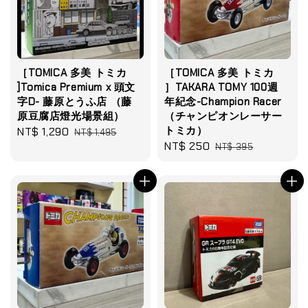
［TOMICA 多美 トミカ
［TOMICA 多美 トミカ
]Tomica Premium x 頭文
］TAKARA TOMY 100週
字D- 藤原とうふ店 （藤
年紀念-Champion Racer
原豆腐店燈光場景組）
（チャンピオンレーサー
トミカ）
Sale
NT$ 1,290
Regular
NT$ 1,495
Sale
NT$ 250
Regular
price
price
NT$ 395
price
price