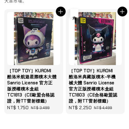
大眾市場。
售完
［TOP TOY］KUROMI
［TOP TOY］KUROMI
酷洛米航遊星際積木大體
酷洛米典藏版積木-半機
Sanrio License 官方正
械大體 Sanrio License
版授權積木盒組
官方正版授權積木盒組
TC1813（CE歐盟合格認
TC1803（CE合格歐盟認
證，附TT雷射標籤）
證，附TT雷射標籤）
Sale
NT$ 1,750
Regular
Sale
NT$ 2,250
Regular
NT$ 3,499
NT$ 4,499
price
price
price
price