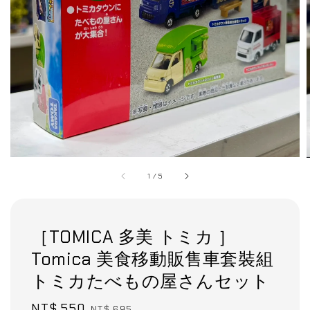
1
/
5
［TOMICA 多美 トミカ ］
Tomica 美食移動販售車套裝組
トミカたべもの屋さんセット
Sale
NT$ 550
Regular
NT$ 695