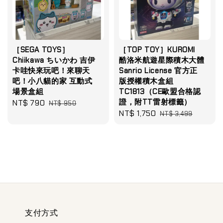
［SEGA TOYS］
［TOP TOY］KUROMI
Chiikawa ちいかわ 吉伊
酷洛米航遊星際積木大體
卡哇快來玩吧！來聊天
Sanrio License 官方正
吧！小八貓的家 互動式
版授權積木盒組
場景盒組
TC1813（CE歐盟合格認
證，附TT雷射標籤）
Sale
NT$ 790
Regular
NT$ 950
Sale
NT$ 1,750
Regular
price
price
NT$ 3,499
price
price
支付方式