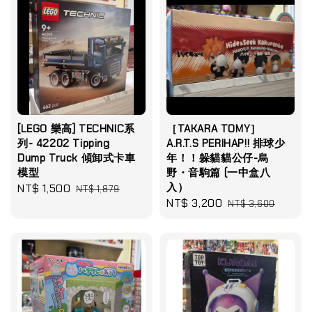
[LEGO 樂高] TECHNIC系
［TAKARA TOMY］
列- 42202 Tipping
A.R.T.S PERIHAP!! 排球少
Dump Truck 傾卸式卡車
年！！躲貓貓公仔-烏
模型
野・音駒篇 (一中盒八
入）
Sale
NT$ 1,500
Regular
NT$ 1,879
Sale
NT$ 3,200
Regular
price
price
NT$ 3,600
price
price