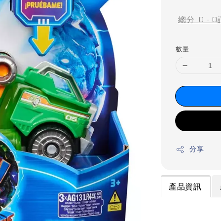
price
總分:
0
-
0
數量
分享
產品資訊