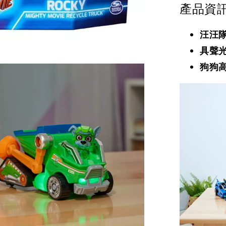
產品資
汪汪隊
具聲
狗狗