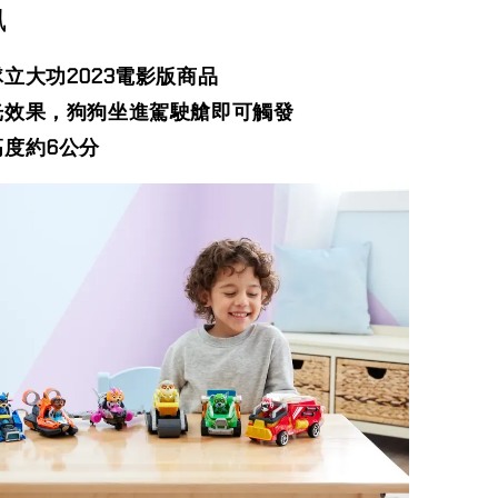
訊
立大功2023電影版商品
光效果，狗狗坐進駕駛艙即可觸發
高度約6公分