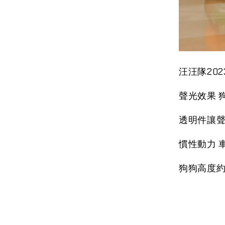
汪汪隊20
聲光效果 
透明件讓
慣性動力 車
狗狗高度約