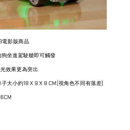
23電影版商品
狗狗坐進駕駛艙即可觸發
聲光效果更為突出
子大小約18 X 9 X 8 CM(視角色不同有落差)
6CM