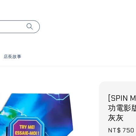
店長故事
[SPIN
功電影版2
灰灰
Sale
NT$ 750