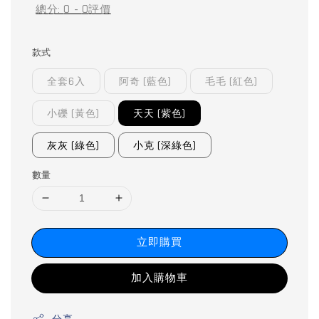
總分:
0
-
0
評價
款式
全套6入
阿奇 (藍色)
毛毛 (紅色)
小礫 (黃色)
天天 (紫色)
灰灰 (綠色)
小克 (深綠色)
數量
立即購買
加入購物車
分享