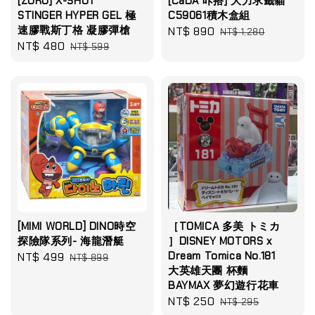
[ZURU] X-SHOT
[CaDA 咔搭] 大力求籤貓
STINGER HYPER GEL 極
C59061積木盒組
速膠戰斯丁格 凝膠彈槍
Sale
NT$ 890
Regular
NT$ 1,280
Sale
NT$ 480
Regular
NT$ 599
price
price
price
price
[MIMI WORLD] DINO時空
［TOMICA 多美 トミカ
探險隊系列- 海龍潛艇
］DISNEY MOTORS x
Dream Tomica No.181
Sale
NT$ 499
Regular
NT$ 899
大英雄天團 杯麵
price
price
BAYMAX 夢幻遊行花車
Sale
NT$ 250
Regular
NT$ 295