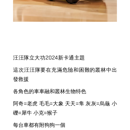
汪汪隊立大功2024新卡通主題
這次汪汪隊要在充滿危險和困難的叢林中出
發救援
各角色的車車融和叢林生物特色
阿奇=老虎 毛毛=大象 天天=隼 灰灰=烏龜 小
礫=犀牛 小克=猴子
每台車都有附狗狗一個