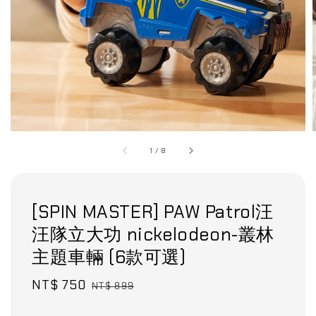
1
/
8
[SPIN MASTER] PAW Patrol汪
汪隊立大功 nickelodeon-叢林
主題車輛 (6款可選)
Sale
NT$ 750
Regular
NT$ 899
price
price