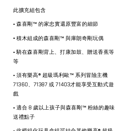
此擴充組包含
• 森喜剛™ 的家忠實還原豐富的細節
•
積木組成的森喜剛™ 與庫朗奇剛玩偶
• 騎在森喜剛背上、打康加鼓、贈送香蕉等
等
• 須有樂高® 超級瑪利歐™ 系列冒險主機
71360、71387 或 71403才能享受互動式遊
戲
• 適合 8 歲以上孩子與森喜剛™ 粉絲的趣味
送禮點子
• 此模組化玩具盒組可結合其他樂高® 超級