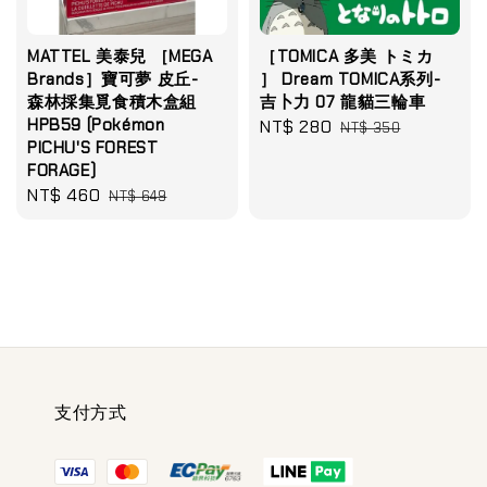
MATTEL 美泰兒 ［MEGA
［TOMICA 多美 トミカ
Brands］寶可夢 皮丘-
］ Dream TOMICA系列-
森林採集覓食積木盒組
吉卜力 07 龍貓三輪車
HPB59 (Pokémon
Sale
NT$ 280
Regular
NT$ 350
PICHU'S FOREST
price
price
FORAGE)
Sale
NT$ 460
Regular
NT$ 649
price
price
支付方式