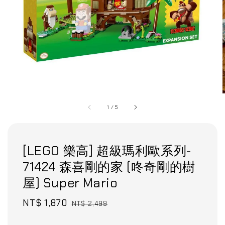
1
/
5
[LEGO 樂高] 超級瑪利歐系列-
71424 森喜剛的家 (咚奇剛的樹
屋) Super Mario
Sale
NT$ 1,870
Regular
NT$ 2,499
price
price