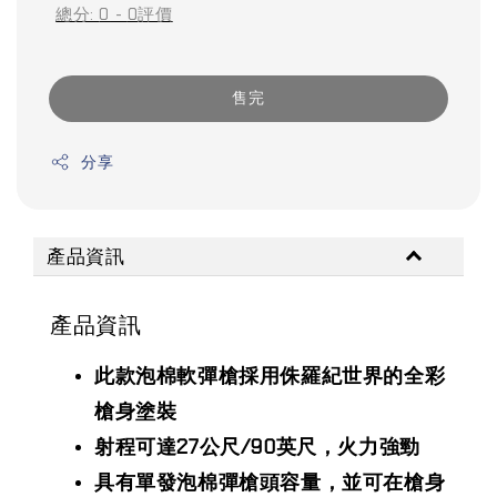
總分:
0
-
0
評價
售完
分享
產品資訊
產品資訊
此款泡棉軟彈槍採用侏羅紀世界的全彩
槍身塗裝
射程可達27公尺/90英尺，火力強勁
具有單發泡棉彈槍頭容量，並可在槍身