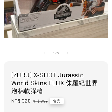
1
/
5
[ZURU] X-SHOT Jurassic
World Skins FLUX 侏羅紀世界
泡棉軟彈槍
Sale
NT$ 320
Regular
售完
NT$ 399
price
price