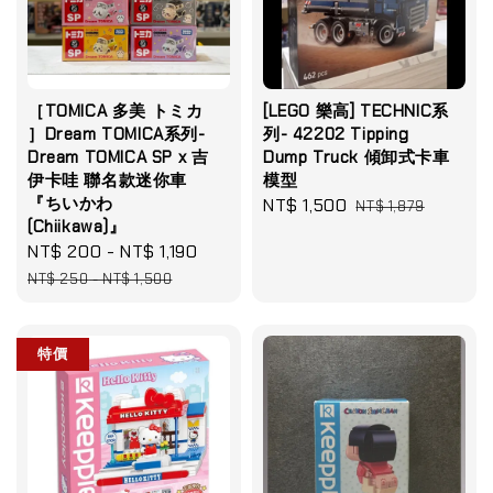
［TOMICA 多美 トミカ
[LEGO 樂高] TECHNIC系
］Dream TOMICA系列-
列- 42202 Tipping
Dream TOMICA SP x 吉
Dump Truck 傾卸式卡車
伊卡哇 聯名款迷你車
模型
『ちいかわ
Sale
NT$ 1,500
Regular
NT$ 1,879
(Chiikawa)』
price
price
Sale
NT$ 200
-
NT$ 1,190
Regular
price
price
NT$ 250
-
NT$ 1,500
特價