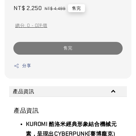
Sale
NT$ 2,250
Regular
售完
NT$ 4,499
price
price
總分:
0
-
0
評價
售完
分享
產品資訊
產品資訊
KUROMI 酷洛米經典形象結合機械元
素，呈現出CYBERPUNK(賽博龐克）