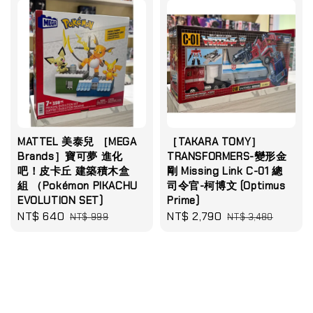
MATTEL 美泰兒 ［MEGA
［TAKARA TOMY］
Brands］寶可夢 進化
TRANSFORMERS-變形金
吧！皮卡丘 建築積木盒
剛 Missing Link C-01 總
組 （Pokémon PIKACHU
司令官-柯博文 (Optimus
EVOLUTION SET)
Prime)
Sale
NT$ 640
Regular
Sale
NT$ 2,790
Regular
NT$ 999
NT$ 3,480
price
price
price
price