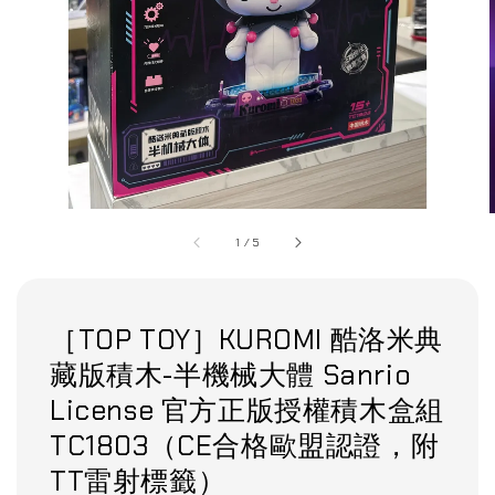
1
/
5
［TOP TOY］KUROMI 酷洛米典
藏版積木-半機械大體 Sanrio
License 官方正版授權積木盒組
TC1803（CE合格歐盟認證，附
TT雷射標籤）