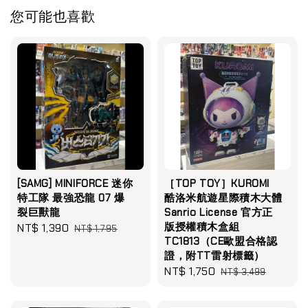
您可能也喜歡
[SAMG] MINIFORCE 迷你
［TOP TOY］KUROMI
特工隊 最強恐龍 07 爆
酷洛米航遊星際積木大體
裂巨獸龍
Sanrio License 官方正
版授權積木盒組
Sale
NT$ 1,390
Regular
NT$ 1,795
TC1813（CE歐盟合格認
price
price
證，附TT雷射標籤）
Sale
NT$ 1,750
Regular
NT$ 3,499
price
price