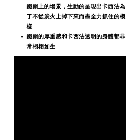
鐵鍋上的場景，生動的呈現出卡西法為
了不從炭火上掉下來而盡全力抓住的模
樣
鐵鍋的厚重感和卡西法透明的身體都非
常栩栩如生