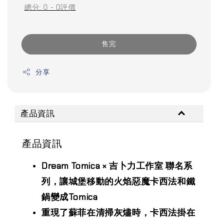
總分:
0
-
0
評價
售完
分享
產品資訊
產品資訊
Dream Tomica × 吉卜力工作室 聯名系
列，讓城堡移動的火焰惡魔卡西法和鐵
鍋變成Tomica
重現了蘇菲在清掃灰燼時，卡西法掛在