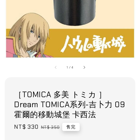
1
/
4
［TOMICA 多美 トミカ ］
Dream TOMICA系列-吉卜力 09
霍爾的移動城堡 卡西法
Sale
NT$ 330
Regular
售完
NT$ 350
price
price