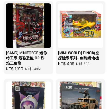
[SAMG] MINIFORCE 迷你
[MIMI WORLD] DINO時空
特工隊 最強恐龍 02 烈
探險隊系列- 劍龍鑽地機
焰三角龍
Sale
NT$ 499
Regular
NT$ 899
Sale
NT$ 1,190
Regular
NT$ 1,495
price
price
price
price