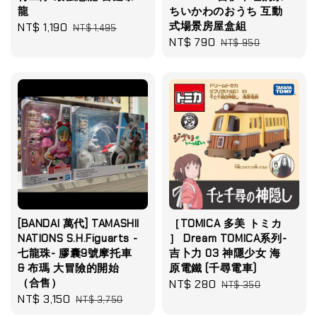
龍
ちいかわのおうち 互動
式場景房屋盒組
Sale
NT$ 1,190
Regular
NT$ 1,495
Sale
NT$ 790
Regular
price
price
NT$ 950
price
price
[BANDAI 萬代] TAMASHII
［TOMICA 多美 トミカ
NATIONS S.H.Figuarts -
］ Dream TOMICA系列-
七龍珠- 膠囊9號摩托車
吉卜力 03 神隱少女 海
& 布瑪 大冒險的開始
原電鐵 (千尋電車)
（合售）
Sale
NT$ 280
Regular
NT$ 350
Sale
NT$ 3,150
Regular
NT$ 3,750
price
price
price
price