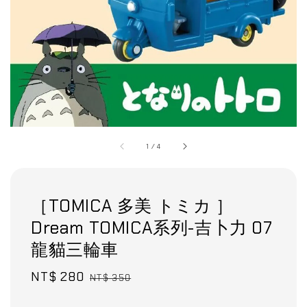
1
/
4
［TOMICA 多美 トミカ ］
Dream TOMICA系列-吉卜力 07
龍貓三輪車
Sale
NT$ 280
Regular
NT$ 350
price
price