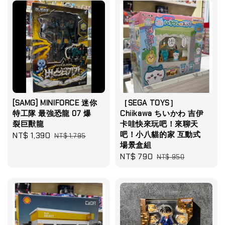
[SAMG] MINIFORCE 迷你
［SEGA TOYS］
特工隊 最強恐龍 07 爆
Chiikawa ちいかわ 吉伊
裂巨獸龍
卡哇快來玩吧！來聊天
吧！小八貓的家 互動式
Sale
NT$ 1,390
Regular
NT$ 1,795
場景盒組
price
price
Sale
NT$ 790
Regular
NT$ 950
price
price