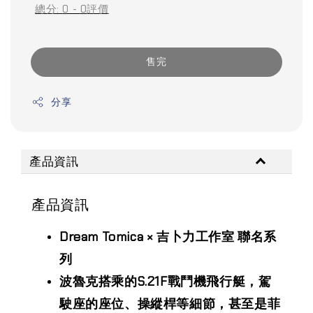
總分:
0
-
0
評價
售完
分享
產品資訊
產品資訊
Dream Tomica × 吉卜力工作室 聯名系
列
波魯克搭乘的S.21F戰鬥機飛行艇，駕
駛座的座位、操縱桿等細節，甚至是菲