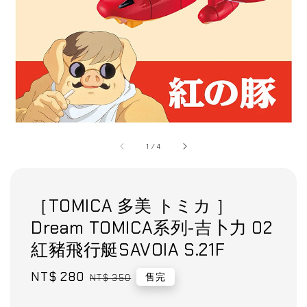
1
/
4
［TOMICA 多美 トミカ ］
Dream TOMICA系列-吉卜力 02
紅豬飛行艇SAVOIA S.21F
Sale
NT$ 280
Regular
售完
NT$ 350
price
price