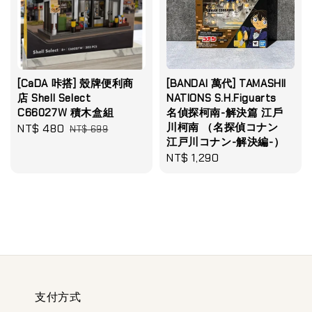
[CaDA 咔搭] 殼牌便利商
[BANDAI 萬代] TAMASHII
店 Shell Select
NATIONS S.H.Figuarts
C66027W 積木盒組
名偵探柯南-解決篇 江戶
川柯南 （名探偵コナン
Sale
NT$ 480
Regular
NT$ 699
江戸川コナン-解決編-）
price
price
Regular
NT$ 1,290
price
支付方式