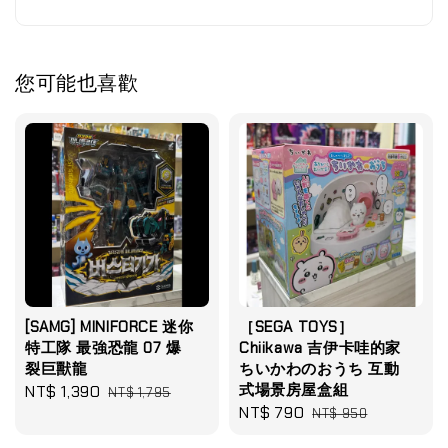
您可能也喜歡
[SAMG] MINIFORCE 迷你
［SEGA TOYS］
特工隊 最強恐龍 07 爆
Chiikawa 吉伊卡哇的家
裂巨獸龍
ちいかわのおうち 互動
式場景房屋盒組
Sale
NT$ 1,390
Regular
NT$ 1,795
Sale
NT$ 790
Regular
price
price
NT$ 950
price
price