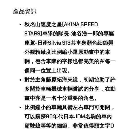
產品資訊
秋名山速度之星(AKINA SPEED
STARS)車隊的隊長-池谷浩一郎的專屬
座駕-日產Silvia S13其車身顏色細節與
外觀精緻度比例縮小還原動畫中的車
輛，包含車隊的字樣也都完美的在每一
個同一位置上出現。
對於主角藤原拓海來說，初期協助了許
多關於車輛機械車輛嘗試的分享，在動
畫中亦是一名十分重要的角色。
比例縮小的車輛具備左右車門可開閉，
可以窺探90年代日本JDM名駒的車內
駕駛艙等等的細節。非常值得頭文字D