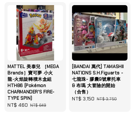
MATTEL 美泰兒 ［MEGA
[BANDAI 萬代] TAMASHII
Brands］寶可夢 小火
NATIONS S.H.Figuarts -
龍-火焰旋轉積木盒組
七龍珠- 膠囊9號摩托車
HTH86 (Pokémon
& 布瑪 大冒險的開始
CHARMANDER'S FIRE-
（合售）
TYPE SPIN)
Sale
NT$ 3,150
Regular
NT$ 3,750
Sale
NT$ 460
Regular
NT$ 649
price
price
price
price