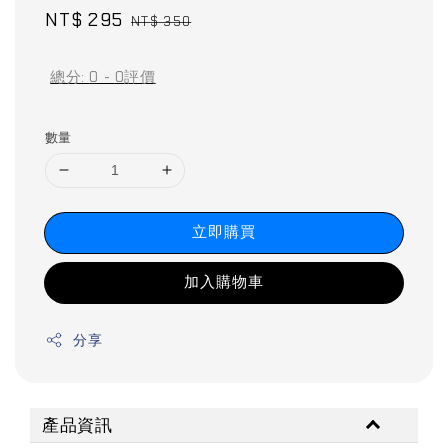
Sale
NT$ 295
Regular
NT$ 350
price
price
總分:
0
-
0
評價
數量
立即購買
加入購物車
分享
產品資訊