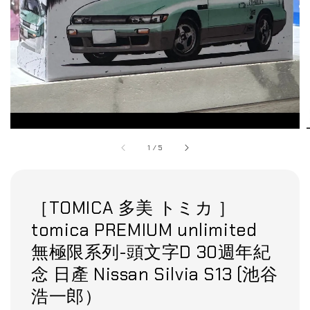
1
/
5
［TOMICA 多美 トミカ ］
tomica PREMIUM unlimited
無極限系列-頭文字D 30週年紀
念 日產 Nissan Silvia S13 (池谷
浩一郎）