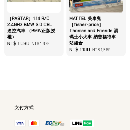
［RASTAR］1:14 R/C
MATTEL 美泰兒
2.4GHz BMW 3.0 CSL
［fisher-price］
遙控汽車 （BMW正版授
Thomas and Friends 湯
權）
瑪士小火車 納普福特車
站組合
Sale
NT$ 1,090
Regular
NT$ 1,379
Sale
NT$ 1,100
Regular
price
price
NT$ 1,599
price
price
支付方式