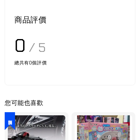
商品評價
0
/ 5
總共有
0
個評價
您可能也喜歡
預購