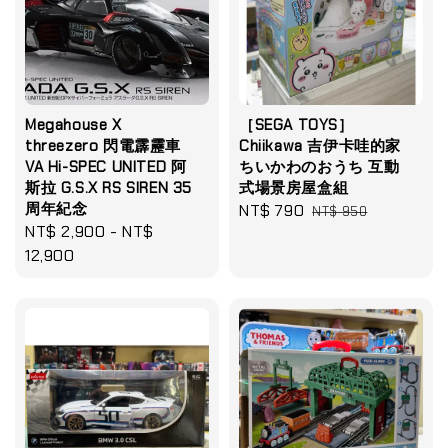
Megahouse X
［SEGA TOYS］
threezero 閃電霹靂車
Chiikawa 吉伊卡哇的家
VA Hi-SPEC UNITED 阿
ちいかわのおうち 互動
斯拉 G.S.X RS SIREN 35
式場景房屋盒組
周年紀念
Sale
NT$ 790
Regular
NT$ 950
Regular
NT$ 2,900
-
NT$
price
price
price
12,900