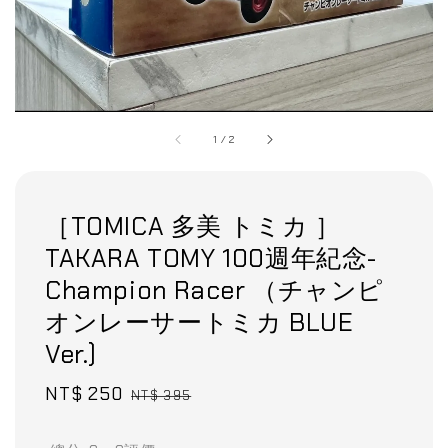
1
/
2
［TOMICA 多美 トミカ ］
TAKARA TOMY 100週年紀念-
Champion Racer （チャンピ
オンレーサートミカ BLUE
Ver.)
Sale
NT$ 250
Regular
NT$ 395
price
price