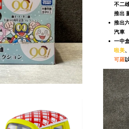
不二
推出
推出
汽車
一中
啦美
可羅