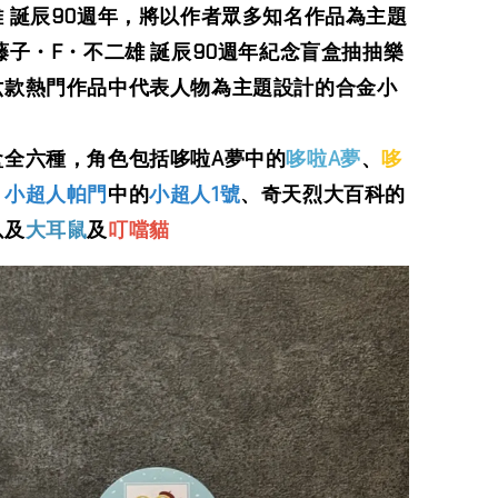
雄
誕辰90週年，將以作者眾多知名作品為主題
藤子・F・不二雄 誕辰90週年紀念盲盒抽抽樂
六款熱門作品中代表人物為主題設計的合金小
盒全六種，角色包括哆啦A夢中的
哆啦A夢
、
哆
、
小超人帕門
中的
小超人1號
、奇天烈大百科的
以及
大耳鼠
及
叮噹貓