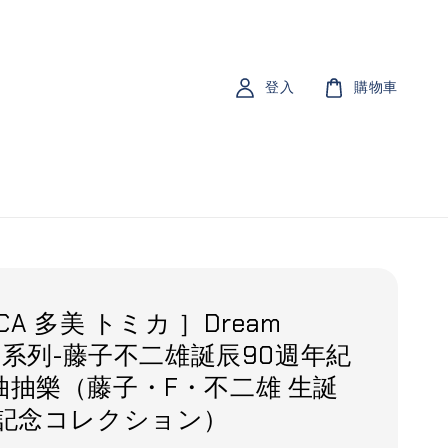
登入
購物車
CA 多美 トミカ ］Dream
CA系列-藤子不二雄誕辰90週年紀
抽抽樂（藤子・F・不二雄 生誕
年記念コレクション）