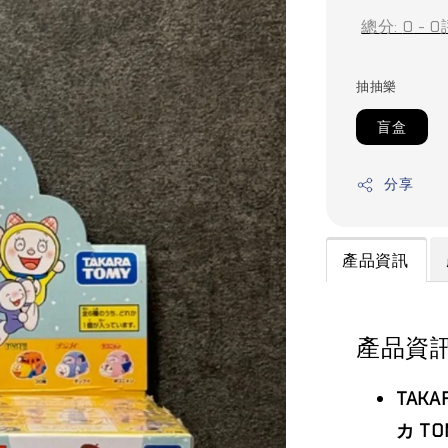
總分:
0
-
0
抽抽樂
盲盒
分享
產品資訊
產品資
TAK
カ TO