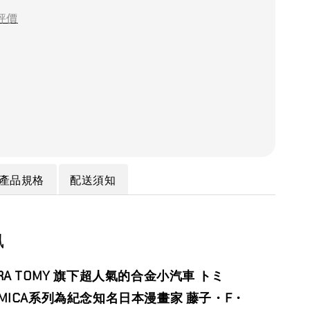
評價
產品規格
配送須知
訊
ARA TOMY 旗下超人氣的合金小汽
車
トミ
M
IC
A
系
列為紀念知名日本漫畫家 藤子・F・