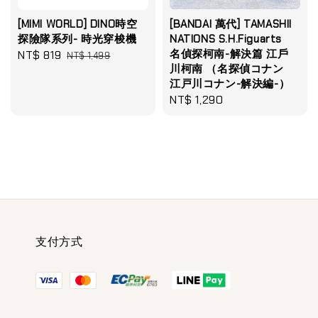
[MIMI WORLD] DINO時空
[BANDAI 萬代] TAMASHII
探險隊系列- 時光穿梭機
NATIONS S.H.Figuarts
名偵探柯南-解決篇 江戶
Sale
NT$ 819
Regular
NT$ 1,499
川柯南 （名探偵コナン
price
price
江戸川コナン-解決編-）
Regular
NT$ 1,290
price
支付方式