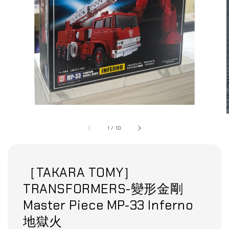
1
/
10
［TAKARA TOMY］
TRANSFORMERS-變形金剛
Master Piece MP-33 Inferno
地獄火