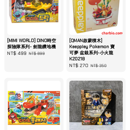
[MIMI WORLD] DINO時空
[QMAN啟蒙積木]
探險隊系列- 劍龍鑽地機
Keeppley Pokemon 寶
可夢 盆栽系列-小火龍
Sale
NT$ 499
Regular
NT$ 899
K20218
price
price
Sale
NT$ 270
Regular
NT$ 350
price
price