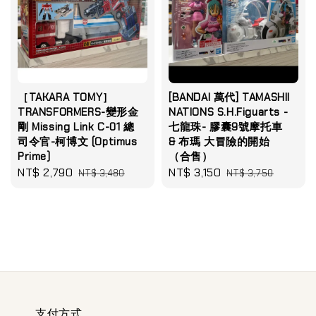
［TAKARA TOMY］
[BANDAI 萬代] TAMASHII
TRANSFORMERS-變形金
NATIONS S.H.Figuarts -
剛 Missing Link C-01 總
七龍珠- 膠囊9號摩托車
司令官-柯博文 (Optimus
& 布瑪 大冒險的開始
Prime)
（合售）
Sale
NT$ 2,790
Regular
Sale
NT$ 3,150
Regular
NT$ 3,480
NT$ 3,750
price
price
price
price
支付方式