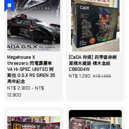
預購
Megahouse X
[CaDA 咔搭] 四季森林樹
threezero 閃電霹靂車
屋積木建築 積木盒組
VA Hi-SPEC UNITED 阿
C66004W
斯拉 G.S.X RS SIREN 35
Sale
NT$ 1,290
Regular
NT$ 1,899
周年紀念
price
price
Regular
NT$ 2,900
-
NT$
price
12,900