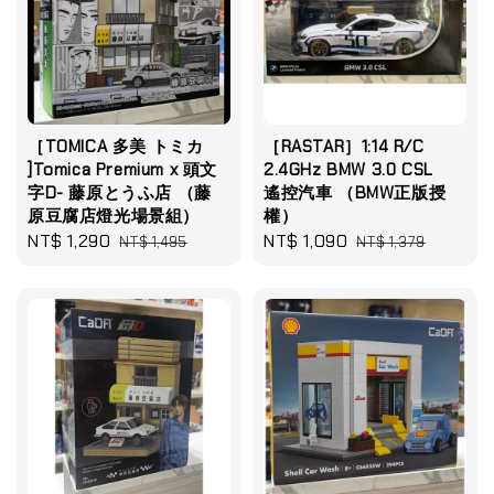
［TOMICA 多美 トミカ
［RASTAR］1:14 R/C
]Tomica Premium x 頭文
2.4GHz BMW 3.0 CSL
字D- 藤原とうふ店 （藤
遙控汽車 （BMW正版授
原豆腐店燈光場景組）
權）
Sale
NT$ 1,290
Regular
Sale
NT$ 1,090
Regular
NT$ 1,495
NT$ 1,379
price
price
price
price