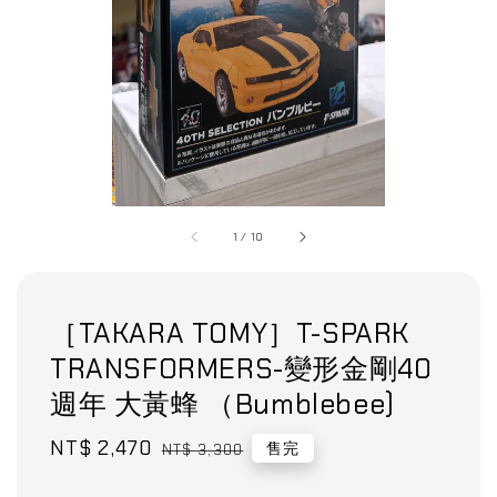
1
/
10
［TAKARA TOMY］T-SPARK
TRANSFORMERS-變形金剛40
週年 大黃蜂 （Bumblebee)
Sale
NT$ 2,470
Regular
售完
NT$ 3,300
price
price