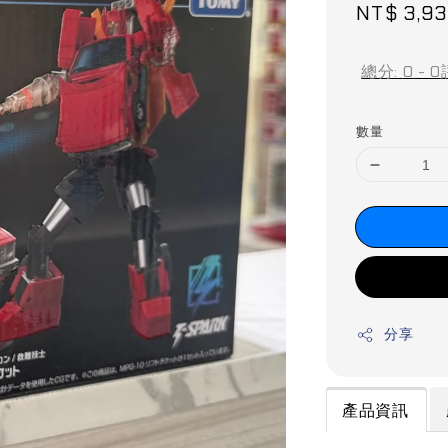
Sale
NT$ 3,9
price
總分:
0
-
0
數量
分享
產品資訊