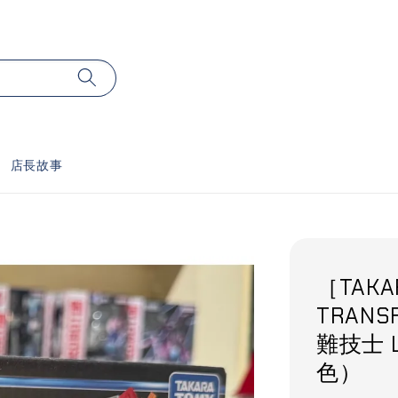
店長故事
［TAKA
TRANS
難技士 L
色）