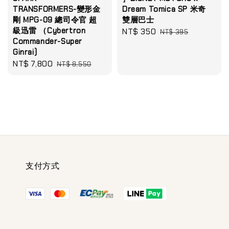
TRANSFORMERS-變形金
Dream Tomica SP 米奇
剛 MPG-09 總司令官 超
雙層巴士
級迅雷 （Cybertron
Sale
NT$ 350
Regular
NT$ 395
Commander-Super
price
price
Ginrai)
Sale
NT$ 7,800
Regular
NT$ 8,550
price
price
支付方式