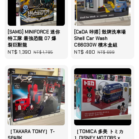
[SAMG] MINIFORCE 迷你
[CaDA 咔搭] 殼牌洗車場
特工隊 最強恐龍 07 爆
Shell Car Wash
裂巨獸龍
C66030W 積木盒組
Sale
NT$ 1,390
Regular
Sale
NT$ 480
Regular
NT$ 1,795
NT$ 699
price
price
price
price
［TAKARA TOMY］T-
［TOMICA 多美 トミカ
SPARK
］DISNEY MOTORS x