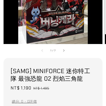
1
/
7
[SAMG] MINIFORCE 迷你特工
隊 最強恐龍 02 烈焰三角龍
Sale
NT$ 1,190
Regular
NT$ 1,495
price
price
總分:
0
-
0
評價