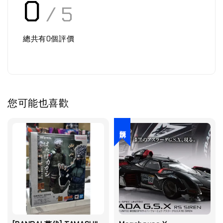
0
/ 5
總共有
0
個評價
您可能也喜歡
預購