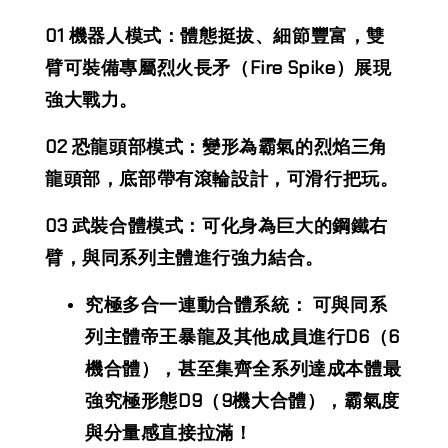
0
1 機器人模式：體態挺拔、細節豐富，雙
臂可裝備專屬烈火長矛（Fire Spike）展現
強大戰力。
02 恐龍頭部模式：變形為霸氣的烈焰三角
龍頭部，底部帶有滾輪設計，可滑行把玩。
03 武裝合體模式：可化身為巨大的鋼鐵右
臂，與同系列主體進行強力結合。
究極多合一連動合體系統： 可與同系
列主體帝王暴龍及其他成員進行D6（6
機合體），甚至集齊全系列達成本體最
強究極形態D9（9機大合體），霸氣度
與分量感直接拉滿！