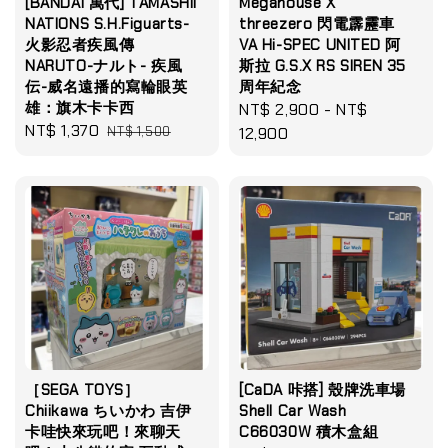
[BANDAI 萬代] TAMASHII
Megahouse X
NATIONS S.H.Figuarts-
threezero 閃電霹靂車
火影忍者疾風傳
VA Hi-SPEC UNITED 阿
NARUTO-ナルト- 疾風
斯拉 G.S.X RS SIREN 35
伝-威名遠播的寫輪眼英
周年紀念
雄：旗木卡卡西
Regular
NT$ 2,900
-
NT$
Sale
NT$ 1,370
Regular
NT$ 1,500
price
12,900
price
price
［SEGA TOYS］
[CaDA 咔搭] 殼牌洗車場
Chiikawa ちいかわ 吉伊
Shell Car Wash
卡哇快來玩吧！來聊天
C66030W 積木盒組