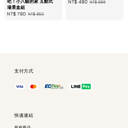
吧！小八貓的家 互動式
Sale
NT$ 480
Regular
NT$ 699
場景盒組
price
price
Sale
NT$ 790
Regular
NT$ 950
price
price
支付方式
快速連結
所有商品