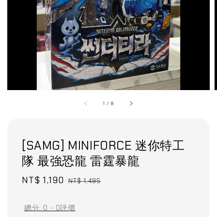
1
/
8
[SAMG] MINIFORCE 迷你特工
隊 最強恐龍 雷霆暴龍
Sale
NT$ 1,190
Regular
NT$ 1,495
price
price
總分:
0
-
0
評價