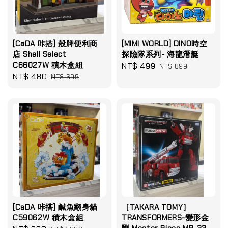
[CaDA 咔搭] 殼牌便利商
[MIMI WORLD] DINO時空
店 Shell Select
探險隊系列- 海龍潛艇
C66027W 積木盒組
Sale
NT$ 499
Regular
NT$ 899
Sale
NT$ 480
Regular
NT$ 699
price
price
price
price
[CaDA 咔搭] 鹹魚翻身貓
［TAKARA TOMY］
C59062W 積木盒組
TRANSFORMERS-變形金