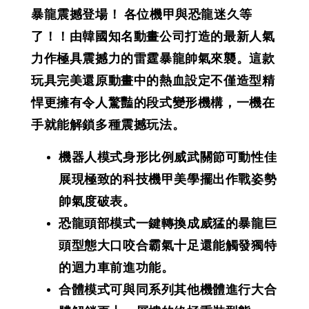
暴龍震撼登場！ 各位機甲與恐龍迷久等
了！！由韓國知名動畫公司打造的最新人氣
力作極具震撼力的雷霆暴龍帥氣來襲。這款
玩具完美還原動畫中的熱血設定不僅造型精
悍更擁有令人驚豔的段式變形機構，一機在
手就能解鎖多種震撼玩法。
機器人模式身形比例威武關節可動性佳
展現極致的科技機甲美學擺出作戰姿勢
帥氣度破表。
恐龍頭部模式一鍵轉換成威猛的暴龍巨
頭型態大口咬合霸氣十足還能觸發獨特
的迴力車前進功能。
合體模式可與同系列其他機體進行大合