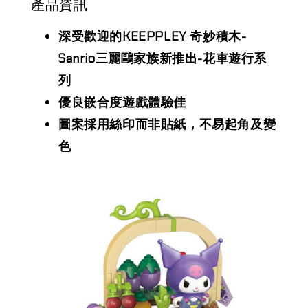
產品資訊
深受歡迎的KEEPPLEY 奇妙積木-
Sanrio三麗鷗家族新推出-花車遊行系
列
優良嵌合度遊戲體驗佳
圖案採用絲印而非貼紙，不易起角及變
色