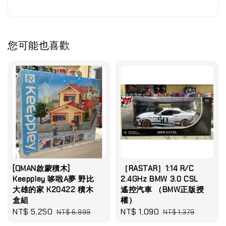
您可能也喜歡
[QMAN啟蒙積木]
［RASTAR］1:14 R/C
Keeppley 哆啦A夢 野比
2.4GHz BMW 3.0 CSL
大雄的家 K20422 積木
遙控汽車 （BMW正版授
盒組
權）
Sale
NT$ 5,250
Regular
Sale
NT$ 1,090
Regular
NT$ 6,999
NT$ 1,379
price
price
price
price