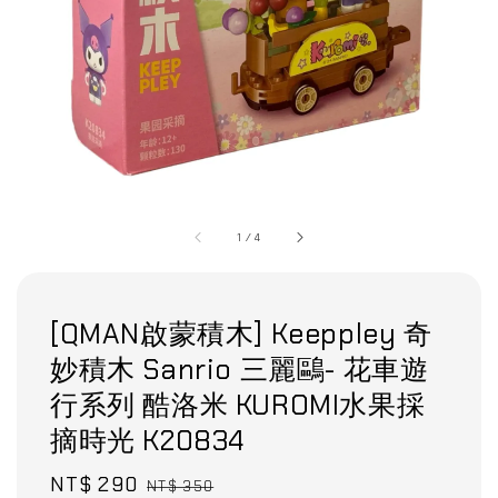
1
/
4
[QMAN啟蒙積木] Keeppley 奇
妙積木 Sanrio 三麗鷗- 花車遊
行系列 酷洛米 KUROMI水果採
摘時光 K20834
Sale
NT$ 290
Regular
NT$ 350