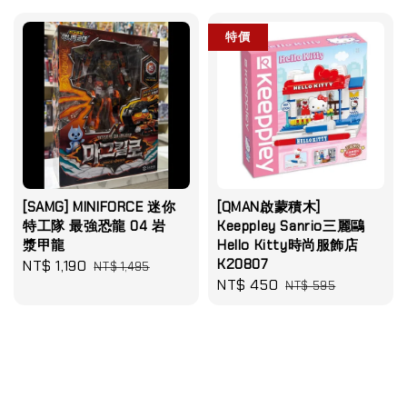
特價
[SAMG] MINIFORCE 迷你
[QMAN啟蒙積木]
特工隊 最強恐龍 04 岩
Keeppley Sanrio三麗鷗
漿甲龍
Hello Kitty時尚服飾店
K20807
Sale
NT$ 1,190
Regular
NT$ 1,495
Sale
NT$ 450
Regular
price
price
NT$ 595
price
price