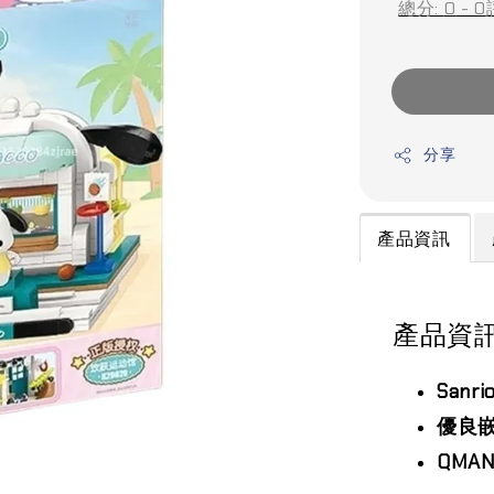
總分:
0
-
0
分享
產品資訊
產品資
San
優良
QMA