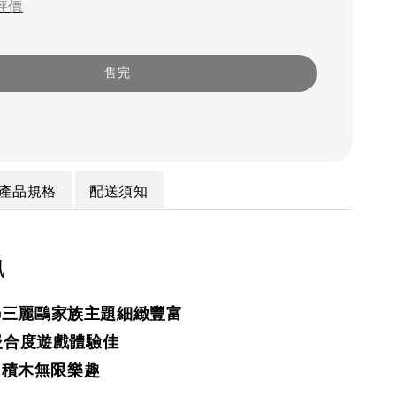
評價
售完
產品規格
配送須知
訊
rio三麗鷗家族主題細緻豐富
嵌合度遊戲體驗佳
N積木無限樂趣