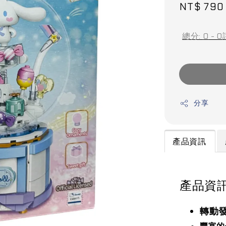
Sale
NT$ 790
price
總分:
0
-
0
分享
產品資訊
產品資
轉動