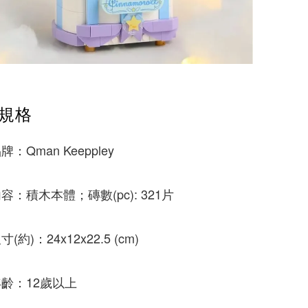
規格
：Qman Keeppley
容：積木本體；磚數(pc): 321片
(約)：24x12x22.5 (cm)
齡：12歲以上