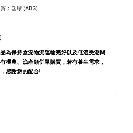
質：塑膠 (ABS)
知
商品為保持盒況物流運輸完好以及低溫受潮問
與有機農、漁產類併單購買，
若有養生需求，
購
，感謝您的配合!