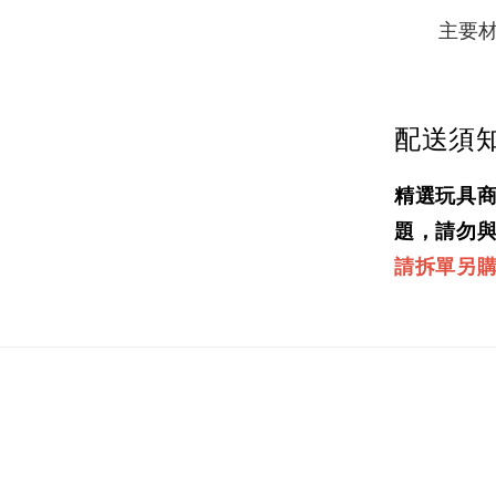
主要材
配送須
精選玩具
題，請勿
請拆單另