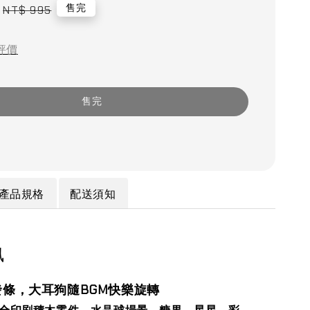
Regular
售完
NT$ 995
price
評價
售完
產品規格
配送須知
訊
發條，大耳狗隨BGM快樂旋轉