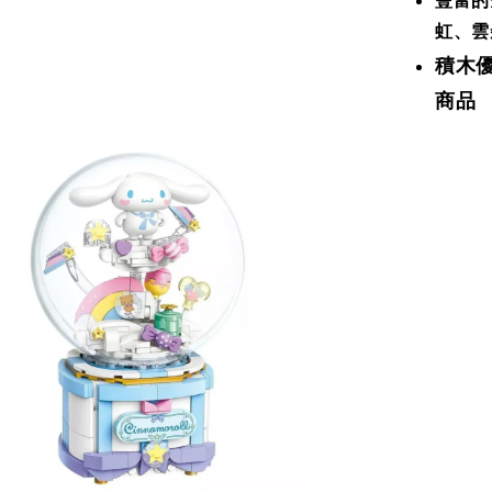
豐富的
虹、雲
積木
商品