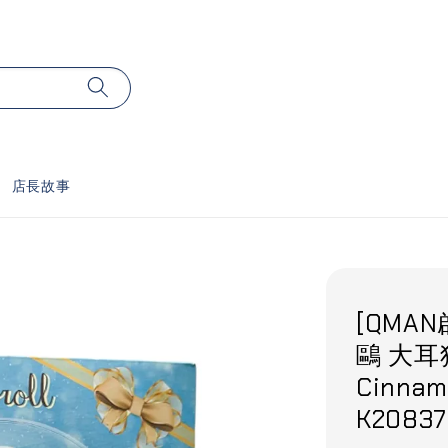
店長故事
[QMAN
鷗 大
Cinnam
K20837