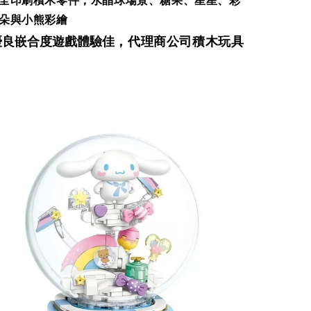
全印刷積木零件，水晶球場景、糖果、星星、彩
朵與小熊彩繪
優良嵌合度遊戲體驗佳
，代理商公司積木玩具