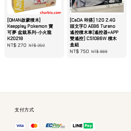
[QMAN啟蒙積木]
[CaDA 咔搭] 1:20 2.4G
Keeppley Pokemon 寶
頭文字D AE86 Tureno
可夢 盆栽系列-小火龍
遙控積木車(遙控器+APP
K20218
雙遙控) C51086W 積木
盒組
Sale
NT$ 270
Regular
NT$ 350
Sale
NT$ 750
Regular
price
price
NT$ 999
price
price
支付方式