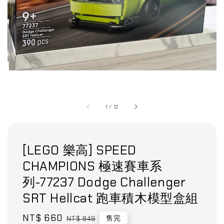
1
/
12
[LEGO 樂高] SPEED
CHAMPIONS 極速賽車系
列-77237 Dodge Challenger
SRT Hellcat 跑車積木模型盒組
Sale
NT$ 660
Regular
售完
NT$ 849