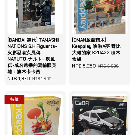
[BANDAI 萬代] TAMASHII
[QMAN啟蒙積木]
NATIONS S.H.Figuarts-
Keeppley 哆啦A夢 野比
火影忍者疾風傳
大雄的家 K20422 積木
NARUTO-ナルト- 疾風
盒組
伝-威名遠播的寫輪眼英
Sale
NT$ 5,250
Regular
NT$ 6,999
雄：旗木卡卡西
price
price
Sale
NT$ 1,370
Regular
NT$ 1,500
price
price
特價