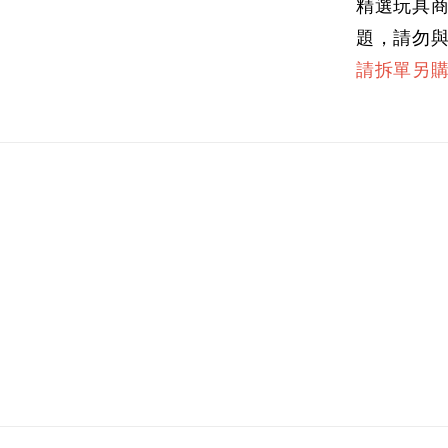
精選玩具
題，請勿
請拆單另