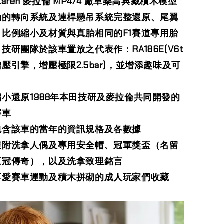
Laren 麥拉倫 MP4/4 廠車樂高典藏積木模型
動的轉向系統及連桿懸吊系統完整還原、尾翼
、比例縮小及材質與真胎相同的F1賽道專用胎
技研團隊於該車置放之代表作：RA186E(V6t
壓引擎，增壓極限2.5bar)，並增添趣味及可
小還原1988年本田技研及麥拉倫共同開發的
賽車
包含該車的當年的資訊規格及各數據
隨附洗拿人偶及專用安全帽、冠軍獎盃（名留
三冠傳奇），以及洗拿致理銘言
喜愛賽車運動及積木拼砌的成人玩家們收藏