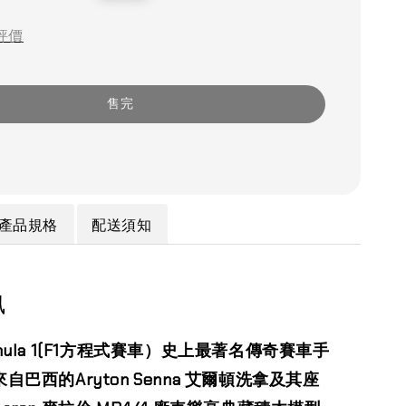
price
評價
售完
產品規格
配送須知
訊
rmula 1(F1方程式賽車）史上最著名傳奇賽車手
來自巴西的Aryton Senna 艾爾頓洗拿及其座