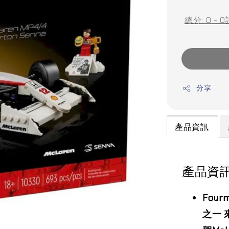
price
總分:
0
-
0
分享
產品資訊
產品資
Fou
之一 