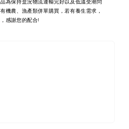
商品為保持盒況物流運輸完好以及低溫受潮問
與有機農、漁產類併單購買，
若有養生需求，
購
，感謝您的配合!