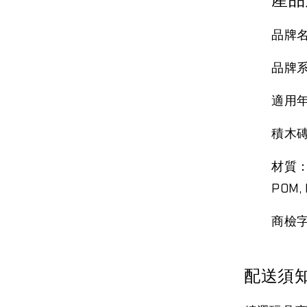
品牌名
品牌系
適用年
積木磚
材質：塑
POM, 
商檢字
配送須