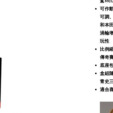
駕Mc
可作
可調
和本田
渦輪增
玩性
比例縮
傳奇
底座
盒組
青史
適合