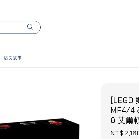
店長故事
[LEGO 
MP4/4 
& 艾爾
Sale
NT$ 2,16