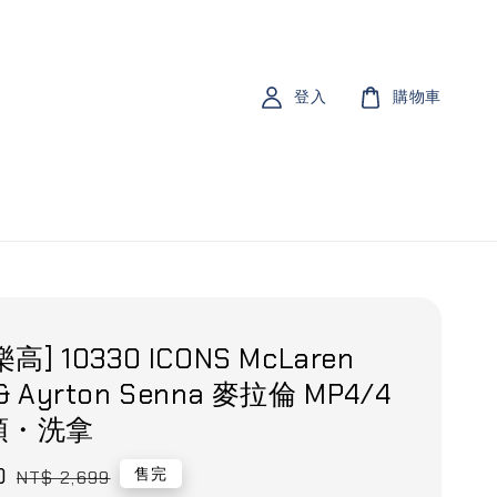
登入
購物車
樂高] 10330 ICONS McLaren
& Ayrton Senna 麥拉倫 MP4/4
頓・洗拿
0
Regular
售完
NT$ 2,699