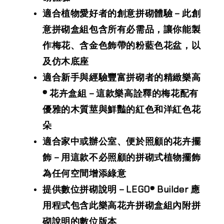
適合植物愛好者的創意拼砌體驗－此創
意拼砌盒組包含所有必需品，讓你能製
作梅花、含金色飾帶的粉藍色花盆，以
及仿木底座
適合新手與經驗豐富拼砌者的精緻樂高
® 花卉盒組－這款樂高詮釋的梅花配有
優雅的木質莖與鮮豔的紅色和洋紅色花
朵
適合家中或辦公室、便於照顧的花卉擺
飾－用這款不必照顧的拼砌式植物擺飾
為任何空間增添綠意
提供數位拼砌說明－LEGO® Builder 應
用程式包含此樂高花卉拼砌盒組內附拼
砌說明的數位版本