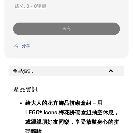
總分:
0
-
0
評價
售完
分享
產品資訊
產品資訊
給大人的花卉飾品拼砌盒組－用
LEGO® Icons 梅花拼砌盒組抽空休息，
或跟親朋好友同樂，享受放鬆身心的拼
砌體驗