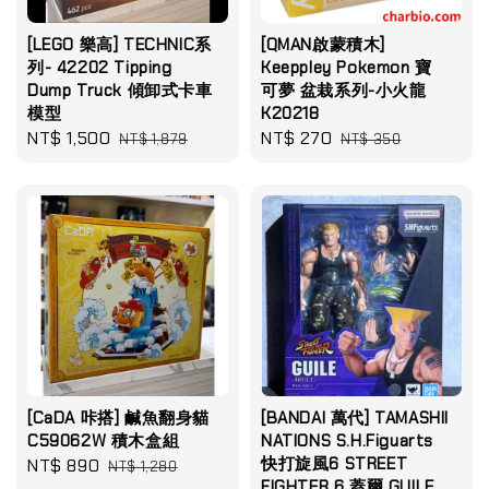
[LEGO 樂高] TECHNIC系
[QMAN啟蒙積木]
列- 42202 Tipping
Keeppley Pokemon 寶
Dump Truck 傾卸式卡車
可夢 盆栽系列-小火龍
模型
K20218
Sale
NT$ 1,500
Regular
Sale
NT$ 270
Regular
NT$ 1,879
NT$ 350
price
price
price
price
[CaDA 咔搭] 鹹魚翻身貓
[BANDAI 萬代] TAMASHII
C59062W 積木盒組
NATIONS S.H.Figuarts
快打旋風6 STREET
Sale
NT$ 890
Regular
NT$ 1,280
FIGHTER 6 蓋爾 GUILE