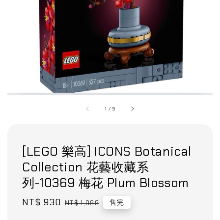
1
/
5
[LEGO 樂高] ICONS Botanical
Collection 花藝收藏系
列-10369 梅花 Plum Blossom
Sale
NT$ 930
Regular
售完
NT$ 1,099
price
price