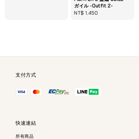
price
price
ガイル -Outfit 2-
Regular
NT$ 1,450
price
支付方式
快速連結
所有商品