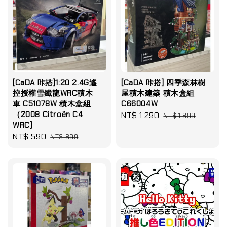
[CaDA 咔搭]1:20 2.4G遙
[CaDA 咔搭] 四季森林樹
控授權雪鐵龍WRC積木
屋積木建築 積木盒組
車 C51078W 積木盒組
C66004W
（2008 Citroën C4
Sale
NT$ 1,290
Regular
NT$ 1,899
WRC)
price
price
Sale
NT$ 590
Regular
NT$ 899
price
price