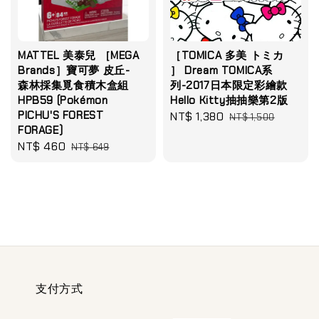
MATTEL 美泰兒 ［MEGA
［TOMICA 多美 トミカ
Brands］寶可夢 皮丘-
］ Dream TOMICA系
森林採集覓食積木盒組
列-2017日本限定彩繪款
HPB59 (Pokémon
Hello Kitty抽抽樂第2版
PICHU'S FOREST
Sale
NT$ 1,380
Regular
NT$ 1,500
FORAGE)
price
price
Sale
NT$ 460
Regular
NT$ 649
price
price
支付方式