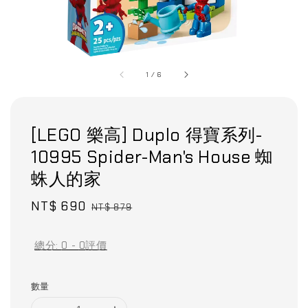
1
/
6
[LEGO 樂高] Duplo 得寶系列-
10995 Spider-Man's House 蜘
蛛人的家
Sale
NT$ 690
Regular
NT$ 879
price
price
總分:
0
-
0
評價
數量