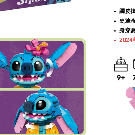
調皮
史迪
身穿
202