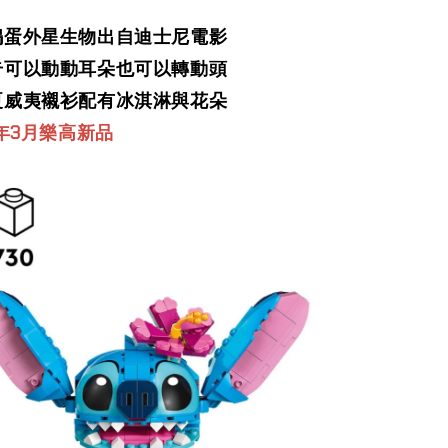
搗蛋外星生物出自迪士尼電影
奇可以動動耳朵也可以轉動頭
夏威夷襯衫配有冰淇淋與花朵
4年3月樂高新品