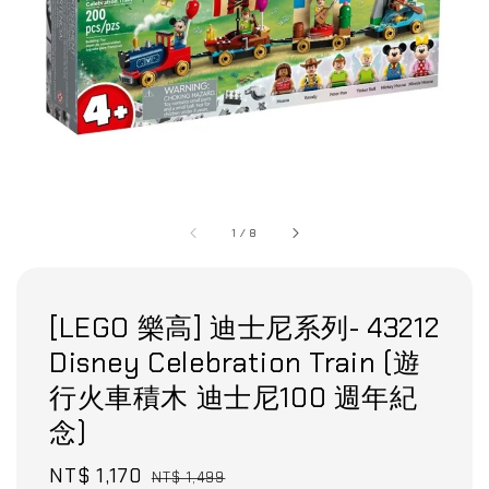
1
/
8
[LEGO 樂高] 迪士尼系列- 43212
Disney Celebration Train (遊
行火車積木 迪士尼100 週年紀
念)
Sale
NT$ 1,170
Regular
NT$ 1,499