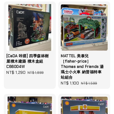
[CaDA 咔搭] 四季森林樹
MATTEL 美泰兒
屋積木建築 積木盒組
［fisher-price］
C66004W
Thomas and Friends 湯
瑪士小火車 納普福特車
Sale
NT$ 1,290
Regular
NT$ 1,899
站組合
price
price
Sale
NT$ 1,100
Regular
NT$ 1,599
price
price