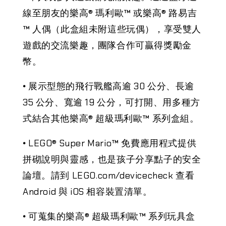
線至朋友的樂高® 瑪利歐™ 或樂高® 路易吉
™ 人偶（此盒組未附這些玩偶），享受雙人
遊戲的交流樂趣，團隊合作可贏得獎勵金
幣。
•
展示型態的飛行戰艦高逾 30 公分、長逾
35 公分、寬逾 19 公分，可打開、用多種方
式結合其他樂高® 超級瑪利歐™ 系列盒組。
•
LEGO® Super Mario™ 免費應用程式提供
拼砌說明與靈感，也是孩子分享點子的安全
論壇。請到 LEGO.com/devicecheck 查看
Android 與 iOS 相容裝置清單。
•
可蒐集的樂高® 超級瑪利歐™ 系列玩具盒