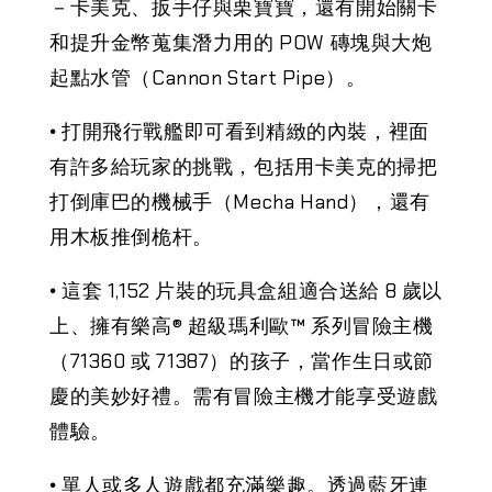
－卡美克、扳手仔與栗寶寶，還有開始關卡
和提升金幣蒐集潛力用的 POW 磚塊與大炮
起點水管（Cannon Start Pipe）。
•
打開飛行戰艦即可看到精緻的內裝，裡面
有許多給玩家的挑戰，包括用卡美克的掃把
打倒庫巴的機械手（Mecha Hand），還有
用木板推倒桅杆。
•
這套 1,152 片裝的玩具盒組適合送給 8 歲以
上、擁有樂高® 超級瑪利歐™ 系列冒險主機
（71360 或 71387）的孩子，當作生日或節
慶的美妙好禮。需有冒險主機才能享受遊戲
體驗。
•
單人或多人遊戲都充滿樂趣。透過藍牙連