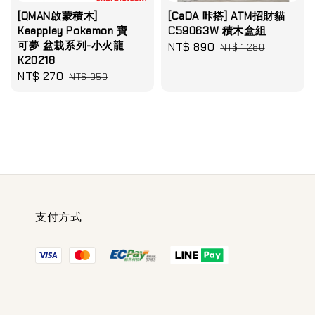
[QMAN啟蒙積木]
[CaDA 咔搭] ATM招財貓
Keeppley Pokemon 寶
C59063W 積木盒組
可夢 盆栽系列-小火龍
Sale
NT$ 890
Regular
NT$ 1,280
K20218
price
price
Sale
NT$ 270
Regular
NT$ 350
price
price
支付方式