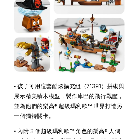
•
孩子可用這套酷炫擴充組（71391）拼砌與
展示精美積木模型，製作庫巴的飛行戰艦，
並為他們的樂高® 超級瑪利歐™ 世界打造另
一個獨特關卡。
•
內附 3 個超級瑪利歐™ 角色的樂高® 人偶