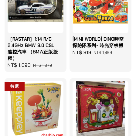
［RASTAR］1:14 R/C
[MIMI WORLD] DINO時空
2.4GHz BMW 3.0 CSL
探險隊系列- 時光穿梭機
遙控汽車 （BMW正版授
Sale
NT$ 819
Regular
NT$ 1,499
權）
price
price
Sale
NT$ 1,090
Regular
NT$ 1,379
price
price
特價