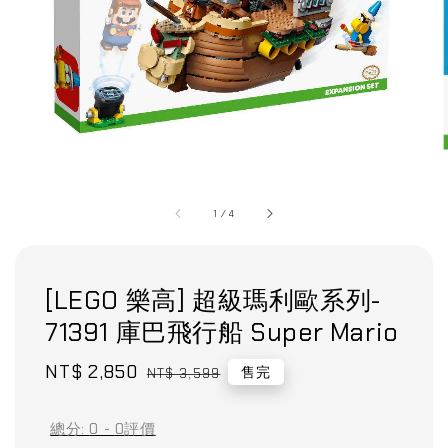
1
/
4
[LEGO 樂高] 超級瑪利歐系列-
71391 庫巴飛行船 Super Mario
Sale
NT$ 2,850
Regular
售完
NT$ 3,599
price
price
總分:
0
-
0
評價