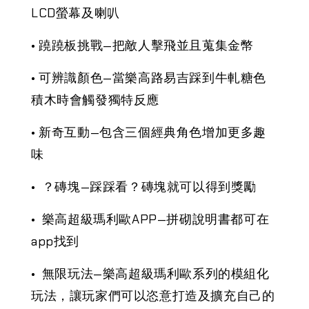
LCD螢幕及喇叭
• 蹺蹺板挑戰—把敵人擊飛並且蒐集金幣
• 可辨識顏色—當樂高路易吉踩到牛軋糖色
積木時會觸發獨特反應
• 新奇互動—包含三個經典角色增加更多趣
味
• ？磚塊—踩踩看？磚塊就可以得到獎勵
• 樂高超級瑪利歐APP—拼砌說明書都可在
app找到
• 無限玩法—樂高超級瑪利歐系列的模組化
玩法，讓玩家們可以恣意打造及擴充自己的