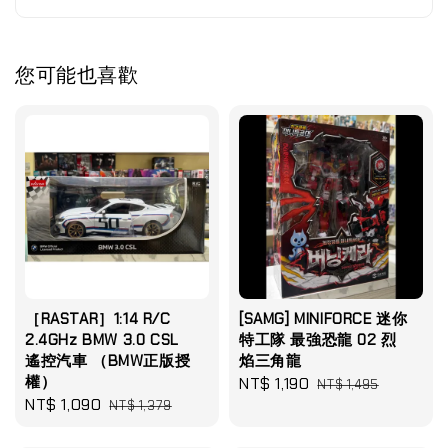
您可能也喜歡
［RASTAR］1:14 R/C
[SAMG] MINIFORCE 迷你
2.4GHz BMW 3.0 CSL
特工隊 最強恐龍 02 烈
遙控汽車 （BMW正版授
焰三角龍
權）
Sale
NT$ 1,190
Regular
NT$ 1,495
Sale
NT$ 1,090
Regular
NT$ 1,379
price
price
price
price