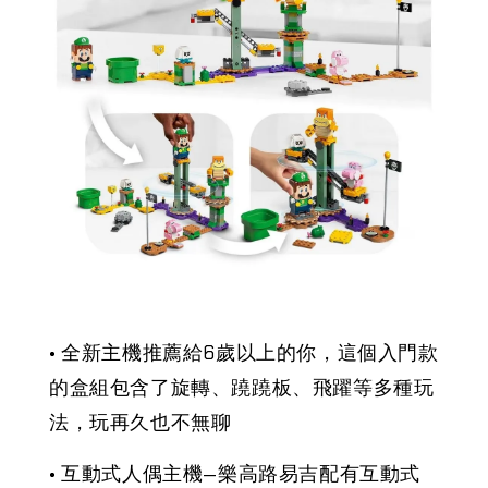
• 全新主機推薦給6歲以上的你，這個入門款
的盒組包含了旋轉、蹺蹺板、飛躍等多種玩
法，玩再久也不無聊
• 互動式人偶主機—樂高路易吉配有互動式