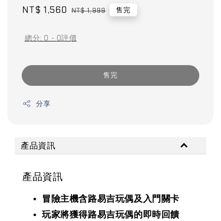
Sale
NT$ 1,560
Regular
售完
NT$ 1,999
price
price
總分:
0
-
0
評價
售完
分享
產品資訊
產品資訊
冒險主機含路易吉玩偶及入門關卡
玩家將獲得路易吉玩偶的即時回饋