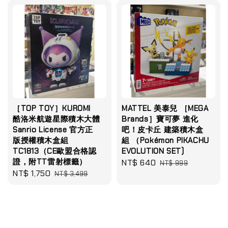
［TOP TOY］KUROMI
MATTEL 美泰兒 ［MEGA
酷洛米航遊星際積木大體
Brands］寶可夢 進化
Sanrio License 官方正
吧！皮卡丘 建築積木盒
版授權積木盒組
組 （Pokémon PIKACHU
TC1813（CE歐盟合格認
EVOLUTION SET)
證，附TT雷射標籤）
Sale
NT$ 640
Regular
NT$ 999
Sale
NT$ 1,750
Regular
NT$ 3,499
price
price
price
price