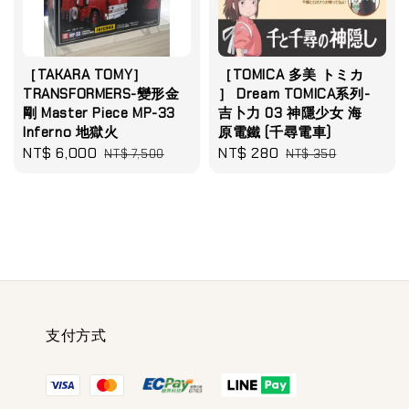
［TAKARA TOMY］
［TOMICA 多美 トミカ
TRANSFORMERS-變形金
］ Dream TOMICA系列-
剛 Master Piece MP-33
吉卜力 03 神隱少女 海
Inferno 地獄火
原電鐵 (千尋電車)
Sale
NT$ 6,000
Regular
Sale
NT$ 280
Regular
NT$ 7,500
NT$ 350
price
price
price
price
支付方式