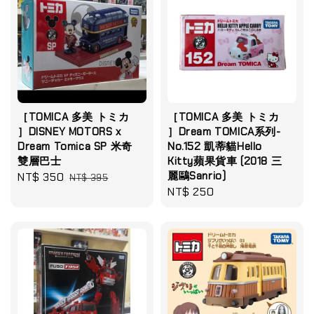
［TOMICA 多美 トミカ
［TOMICA 多美 トミカ
］DISNEY MOTORS x
］Dream TOMICA系列-
Dream Tomica SP 米奇
No.152 凱蒂貓Hello
雙層巴士
Kitty蘋果貨車 (2018 三
麗鷗Sanrio)
Sale
NT$ 350
Regular
NT$ 395
Regular
NT$ 250
price
price
price