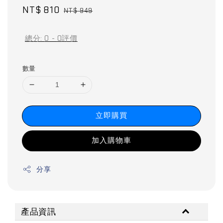
Sale
NT$ 810
Regular
NT$ 949
price
price
總分:
0
-
0
評價
數量
立即購買
加入購物車
分享
產品資訊