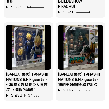
盒組
BUILD&SHOW
PIKACHU)
Sale
NT$ 5,250
Regular
NT$ 6,999
Sale
NT$ 640
Regular
price
price
NT$ 999
price
price
[BANDAI 萬代] TAMASHII
[BANDAI 萬代] TAMASHII
NATIONS S.H.Figuarts -
NATIONS S.H.Figuarts-
七龍珠Z 超級賽亞人貝吉
我的英雄學院-綠谷出久
塔 〈危險的驕傲〉
Sale
NT$ 1,890
Regular
NT$ 2,280
Sale
NT$ 930
Regular
NT$ 1,050
price
price
price
price