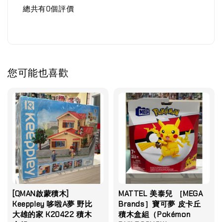
總共有
0
個評價
您可能也喜歡
[QMAN啟蒙積木]
MATTEL 美泰兒 ［MEGA
Keeppley 哆啦A夢 野比
Brands］寶可夢 皮卡丘
大雄的家 K20422 積木
積木盒組（Pokémon