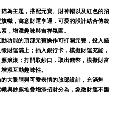
財貓為主題，搭配元寶、財神帽以及紅色的招
寶旗幟，寓意財運亨通，可愛的設計結合傳統
元素，增添趣味與吉祥氛圍。
M互動功能的頂部元寶操作可打開元寶，投入錢
象徵財運滿上；插入銀行卡，模擬財運充能，
財源滾滾；打開取鈔口，取出錢幣，模擬財富
，增添互動趣味性。
貓的大眼睛與可愛表情的臉部設計，充滿魅
旗幟與鈔票堆疊增添招財分為，象徵財運不斷
！