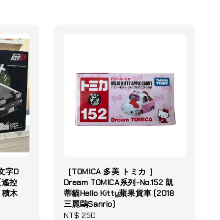
 頭文字D
［TOMICA 多美 トミカ ］
車(遙控
Dream TOMICA系列-No.152 凱
W 積木
蒂貓Hello Kitty蘋果貨車 (2018
三麗鷗Sanrio)
Regular
NT$ 250