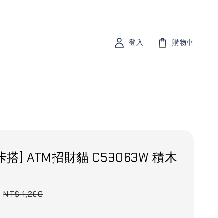
登入
購物車
 咔搭] ATM招財貓 C59063W 積木
Regular
NT$ 1,280
price