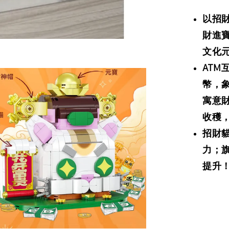
以招
財進
文化
AT
幣，
寓意
收穫
招財
力；
提升