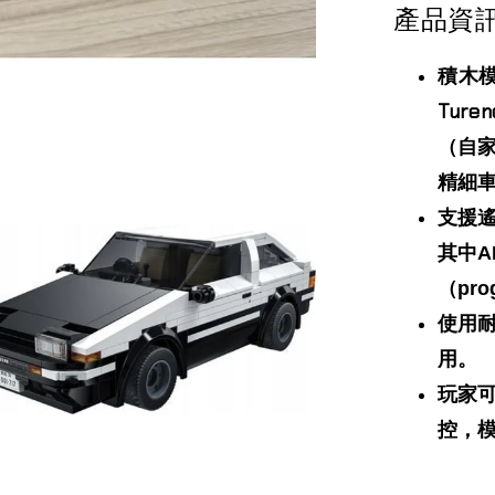
產品資
積木模
Tur
（自
精細
支援
其中A
（pro
使用
用。
玩家可
控，