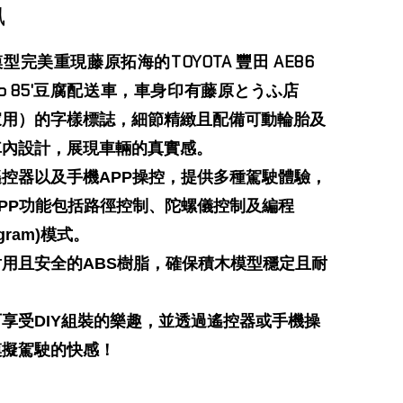
訊
型完美重現藤原拓海的TOYOTA 豐田 AE86
eno 85'豆腐配送車，車身印有藤原
とうふ店
家用）的字樣標誌，細節精緻且配備可動輪胎及
車內設計，展現車輛的真實感。
遙控器以及手機APP操控，提供多種駕駛體驗，
PP功能包括路徑控制、陀螺儀控制及編程
gram)模式。
耐用且安全的ABS樹脂，確保積木模型穩定且耐
享受DIY組裝的樂趣，並透過遙控器或手機操
模擬駕駛的快感！