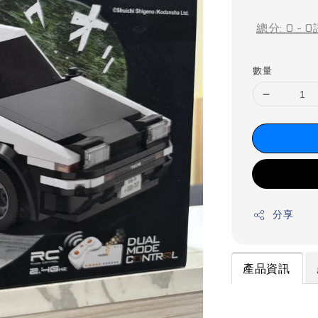
price
總分:
0
-
0
數量
分享
產品資訊