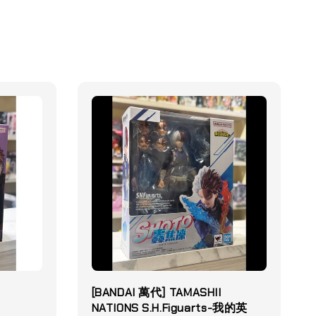
[BANDAI 萬代] TAMASHII
NATIONS S.H.Figuarts-我的英