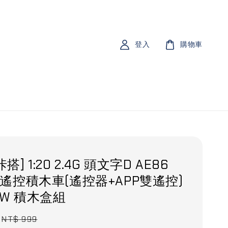
登入
購物車
咔搭] 1:20 2.4G 頭文字D AE86
no 遙控積木車(遙控器+APP雙遙控)
86W 積木盒組
Regular
NT$ 999