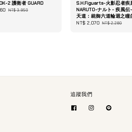
 DK-2 護衛者 GUARD
S.H.Figuarts-火影忍者
NARUTO-ナルト- 疾風伝
360
Regular
NT$ 3,950
天道：統御六道輪迴之瞳
price
Sale
NT$ 2,070
Regular
NT$ 2,280
price
price
追蹤我們