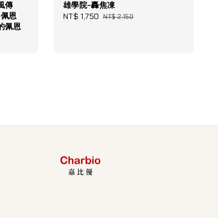
疾風傳
雄學院-轟焦凍
-佩恩
Sale
NT$ 1,750
Regular
NT$ 2,150
的佩恩
price
price