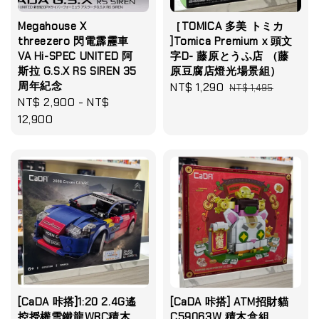
Megahouse X
［TOMICA 多美 トミカ
threezero 閃電霹靂車
]Tomica Premium x 頭文
VA Hi-SPEC UNITED 阿
字D- 藤原とうふ店 （藤
斯拉 G.S.X RS SIREN 35
原豆腐店燈光場景組）
周年紀念
Sale
NT$ 1,290
Regular
NT$ 1,495
Regular
NT$ 2,900
-
NT$
price
price
price
12,900
[CaDA 咔搭]1:20 2.4G遙
[CaDA 咔搭] ATM招財貓
控授權雪鐵龍WRC積木
C59063W 積木盒組