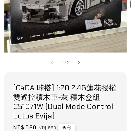
1
/
5
[CaDA 咔搭] 1:20 2.4G蓮花授權
雙遙控積木車-灰 積木盒組
C51071W (Dual Mode Control-
Lotus Evija)
Sale
NT$ 590
Regular
售完
NT$ 899