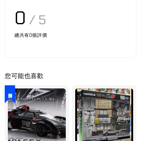
0
/ 5
總共有
0
個評價
您可能也喜歡
預購