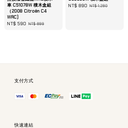
車 C51078W 積木盒組
Sale
NT$ 890
Regular
NT$ 1,280
（2008 Citroën C4
price
price
WRC)
Sale
NT$ 590
Regular
NT$ 899
price
price
支付方式
快速連結