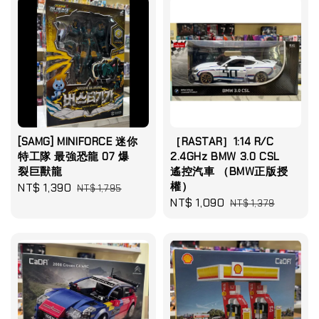
[SAMG] MINIFORCE 迷你
［RASTAR］1:14 R/C
特工隊 最強恐龍 07 爆
2.4GHz BMW 3.0 CSL
裂巨獸龍
遙控汽車 （BMW正版授
權）
Sale
NT$ 1,390
Regular
NT$ 1,795
Sale
NT$ 1,090
Regular
price
price
NT$ 1,379
price
price