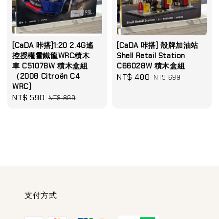
[CaDA 咔搭]1:20 2.4G遙
[CaDA 咔搭] 殼牌加油站
控授權雪鐵龍WRC積木
Shell Retail Station
車 C51078W 積木盒組
C66028W 積木盒組
（2008 Citroën C4
Sale
NT$ 480
Regular
NT$ 699
WRC)
price
price
Sale
NT$ 590
Regular
NT$ 899
price
price
支付方式