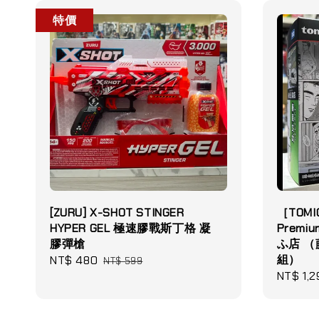
特價
[ZURU] X-SHOT STINGER
［TOMI
HYPER GEL 極速膠戰斯丁格 凝
Premi
膠彈槍
ふ店 
組）
Sale
NT$ 480
Regular
NT$ 599
Sale
NT$ 1,2
price
price
price