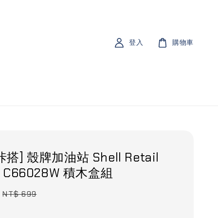
登入
購物車
咔搭] 殼牌加油站 Shell Retail
on C66028W 積木盒組
Regular
NT$ 699
price