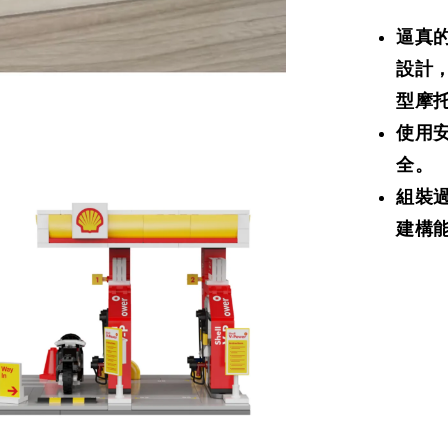
逼真
設計，
型摩
使用
全。
組裝
建構