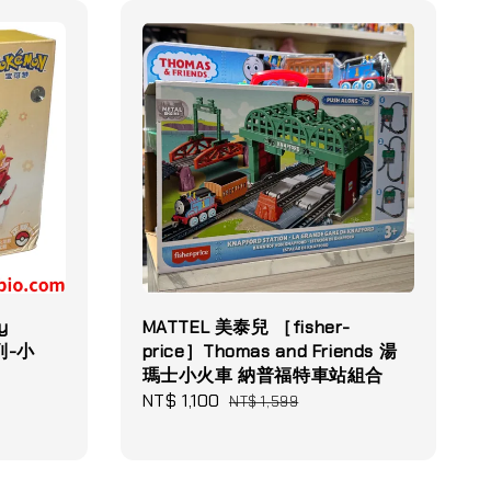
y
MATTEL 美泰兒 ［fisher-
列-小
price］Thomas and Friends 湯
瑪士小火車 納普福特車站組合
Sale
NT$ 1,100
Regular
NT$ 1,599
price
price