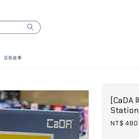
店長故事
[CaDA 
Stati
Sale
NT$ 480
price