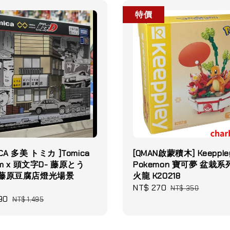
特價
CA 多美 トミカ ]Tomica
[QMAN啟蒙積木] Keepple
um x 頭文字D- 藤原とう
Pokemon 寶可夢 盆栽系
（藤原豆腐店燈光場景
火龍 K20218
Sale
NT$ 270
Regular
NT$ 350
90
Regular
price
price
NT$ 1,495
price