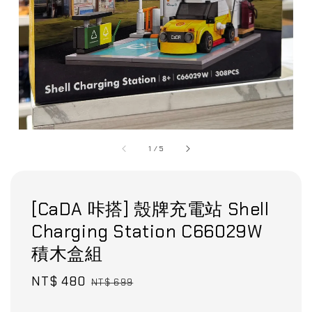
1
/
5
[CaDA 咔搭] 殼牌充電站 Shell
Charging Station C66029W
積木盒組
Sale
NT$ 480
Regular
NT$ 699
price
price