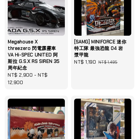
Megahouse X
[SAMG] MINIFORCE 迷你
threezero 閃電霹靂車
特工隊 最強恐龍 04 岩
VA Hi-SPEC UNITED 阿
漿甲龍
斯拉 G.S.X RS SIREN 35
Sale
NT$ 1,190
Regular
NT$ 1,495
周年紀念
price
price
Regular
NT$ 2,900
-
NT$
price
12,900