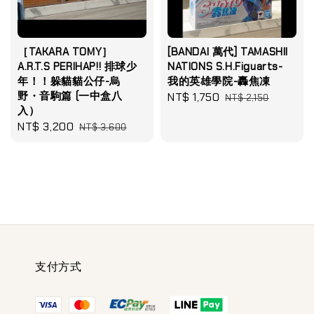
［TAKARA TOMY］
[BANDAI 萬代] TAMASHII
A.R.T.S PERIHAP!! 排球少
NATIONS S.H.Figuarts-
年！！躲貓貓公仔-烏
我的英雄學院-轟焦凍
野・音駒篇 (一中盒八
Sale
NT$ 1,750
Regular
NT$ 2,150
入）
price
price
Sale
NT$ 3,200
Regular
NT$ 3,600
price
price
支付方式