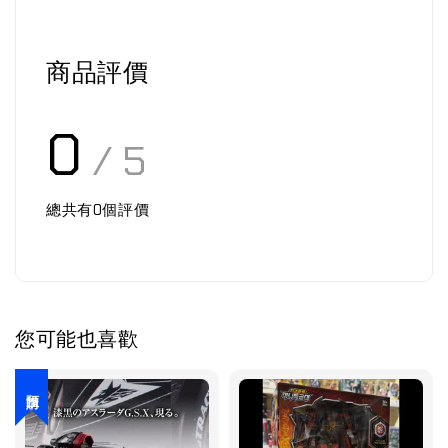
商品評價
0
/ 5
總共有
0
個評價
您可能也喜歡
預購