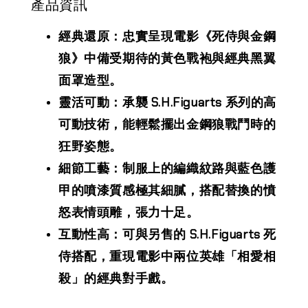
產品資訊
經典還原：忠實呈現電影《死侍與金鋼
狼》中備受期待的黃色戰袍與經典黑翼
面罩造型。
靈活可動：承襲 S.H.Figuarts 系列的高
可動技術，能輕鬆擺出金鋼狼戰鬥時的
狂野姿態。
細節工藝：制服上的編織紋路與藍色護
甲的噴漆質感極其細膩，搭配替換的憤
怒表情頭雕，張力十足。
互動性高：可與另售的 S.H.Figuarts 死
侍搭配，重現電影中兩位英雄「相愛相
殺」的經典對手戲。