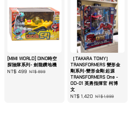
[MIMI WORLD] DINO時空
［TAKARA TOMY］
探險隊系列- 劍龍鑽地機
TRANSFORMERS 變形金
剛系列-變形金剛:起源
Sale
NT$ 499
Regular
NT$ 899
TRANSFORMERS One -
price
price
OD-01 英勇指揮官 柯博
文
Sale
NT$ 1,420
Regular
NT$ 1,899
price
price