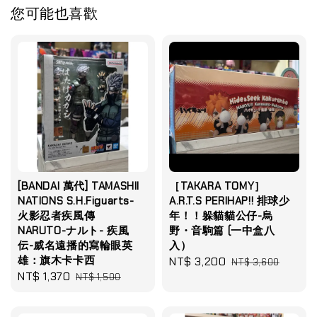
您可能也喜歡
[BANDAI 萬代] TAMASHII
［TAKARA TOMY］
NATIONS S.H.Figuarts-
A.R.T.S PERIHAP!! 排球少
火影忍者疾風傳
年！！躲貓貓公仔-烏
NARUTO-ナルト- 疾風
野・音駒篇 (一中盒八
伝-威名遠播的寫輪眼英
入）
雄：旗木卡卡西
Sale
NT$ 3,200
Regular
NT$ 3,600
Sale
NT$ 1,370
Regular
NT$ 1,500
price
price
price
price