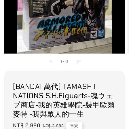
1
/
12
[BANDAI 萬代] TAMASHII
NATIONS S.H.Figuarts-魂ウェ
ブ商店-我的英雄學院-裝甲歐爾
麥特 -我與眾人的一生
Sale
NT$ 2,990
Regular
售完
NT$ 3,980