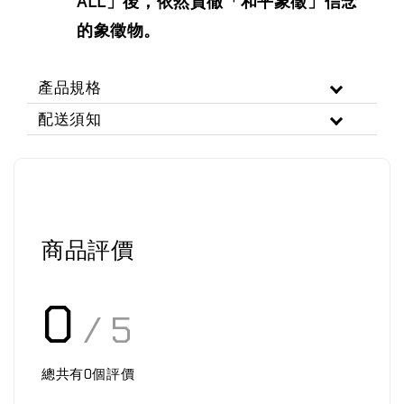
ALL」後，依然貫徹「和平象徵」信念
的象徵物。
產品規格
配送須知
商品評價
0
/ 5
總共有
0
個評價