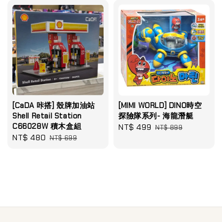
[CaDA 咔搭] 殼牌加油站
[MIMI WORLD] DINO時空
Shell Retail Station
探險隊系列- 海龍潛艇
C66028W 積木盒組
Sale
NT$ 499
Regular
NT$ 899
Sale
NT$ 480
Regular
NT$ 699
price
price
price
price