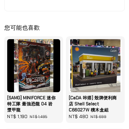
您可能也喜歡
[SAMG] MINIFORCE 迷你
[CaDA 咔搭] 殼牌便利商
特工隊 最強恐龍 04 岩
店 Shell Select
漿甲龍
C66027W 積木盒組
Sale
NT$ 1,190
Regular
Sale
NT$ 480
Regular
NT$ 1,495
NT$ 699
price
price
price
price