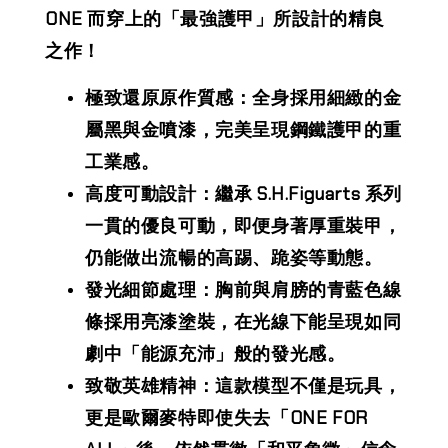
ONE 而穿上的「最強護甲」所設計的精良
之作！
極致還原原作質感：全身採用細緻的金
屬黑與金噴漆，完美呈現鋼鐵護甲的重
工業感。
高度可動設計：繼承 S.H.Figuarts 系列
一貫的優良可動，即便身著厚重裝甲，
仍能做出流暢的高踢、跪姿等動態。
發光細節處理：胸前與肩膀的青藍色線
條採用亮漆塗裝，在光線下能呈現如同
劇中「能源充沛」般的發光感。
致敬英雄精神：這款模型不僅是玩具，
更是歐爾麥特即使失去「ONE FOR