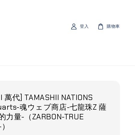
登入
購物車
I 萬代] TAMASHII NATIONS
iguarts-魂ウェブ商店-七龍珠Z 薩
的力量-（ZARBON-TRUE
-）