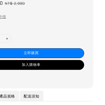
90
Regular
NT$ 2,990
price
評價
立即購買
加入購物車
產品規格
配送須知