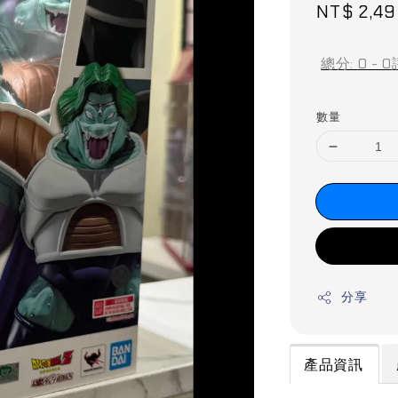
Sale
NT$ 2,4
price
總分:
0
-
0
數量
分享
產品資訊