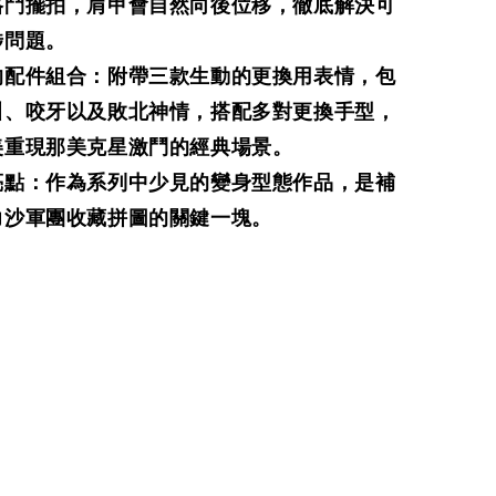
格鬥擺拍，肩甲會自然向後位移，徹底解決可
涉問題。
的配件組合：附帶三款生動的更換用表情，包
叫、咬牙以及敗北神情，搭配多對更換手型，
美重現那美克星激鬥的經典場景。
亮點：作為系列中少見的變身型態作品，是補
力沙軍團收藏拼圖的關鍵一塊。