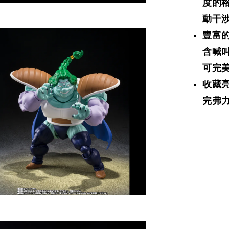
度的
動干
豐富
含喊
可完
收藏
完弗