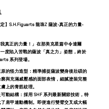
訊
】S.H.Figuarts 龍珠Z 薩波-真正的力量-
看我真正的力量！」在那美克星篇中令達爾
）一度陷入苦戰的薩波「真之力」姿態，終於
guarts 系列登場。
還原的怪力造型：精準捕捉薩波變身後壯碩的
輪廓與充滿威壓感的面部表情，細膩塗裝完整
皮膚上的青筋紋理。
可動結構：採用 SHF 系列最新關節技術，特
化了肩甲連動機制。即便進行雙臂交叉或大幅