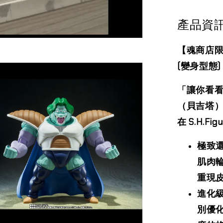
產品資
【魂商店限定
(變身型態)
「讓你看
（貝吉塔
在 S.H.Fi
極致
肌肉
重現
進化級
別優