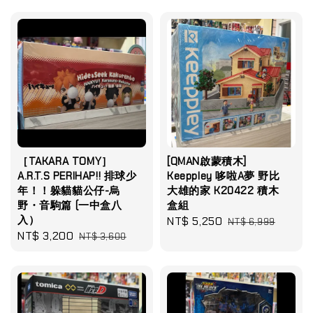
［TAKARA TOMY］
[QMAN啟蒙積木]
A.R.T.S PERIHAP!! 排球少
Keeppley 哆啦A夢 野比
年！！躲貓貓公仔-烏
大雄的家 K20422 積木
野・音駒篇 (一中盒八
盒組
入）
Sale
NT$ 5,250
Regular
NT$ 6,999
Sale
NT$ 3,200
Regular
NT$ 3,600
price
price
price
price