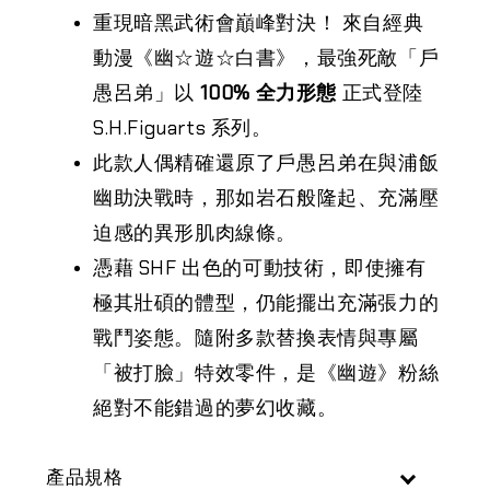
重現暗黑武術會巔峰對決！
來自經典
動漫《幽☆遊☆白書》，最強死敵「戶
愚呂弟」以
100% 全力形態
正式登陸
S.H
.Figuarts 系列。
此款人偶精確還原了戶愚呂弟在與浦飯
幽助決戰時，那如岩石般隆起、充滿壓
迫感的異形肌肉線條。
憑藉 SHF 出色的可動技術，即使擁有
極其壯碩的體型，仍能擺出充滿張力的
戰鬥姿態。隨附多款替換表情與專屬
「被打臉」特效零件，是《幽遊》粉絲
絕對不能錯過的夢幻收藏。
產品規格