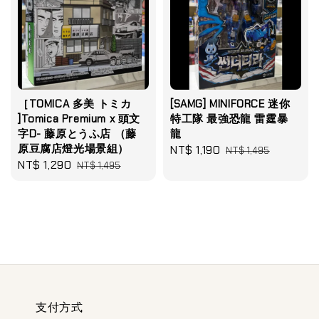
［TOMICA 多美 トミカ
[SAMG] MINIFORCE 迷你
]Tomica Premium x 頭文
特工隊 最強恐龍 雷霆暴
字D- 藤原とうふ店 （藤
龍
原豆腐店燈光場景組）
Sale
NT$ 1,190
Regular
NT$ 1,495
Sale
NT$ 1,290
Regular
NT$ 1,495
price
price
price
price
支付方式