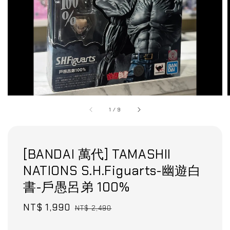
1
/
9
[BANDAI 萬代] TAMASHII
NATIONS S.H.Figuarts-幽遊白
書-戶愚呂弟 100%
Sale
NT$ 1,990
Regular
NT$ 2,490
price
price