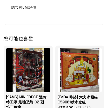
總共有
0
個評價
您可能也喜歡
[SAMG] MINIFORCE 迷你
[CaDA 咔搭] 大力求籤貓
特工隊 最強恐龍 02 烈
C59061積木盒組
焰三角龍
Sale
NT$ 890
Regular
NT$ 1,280