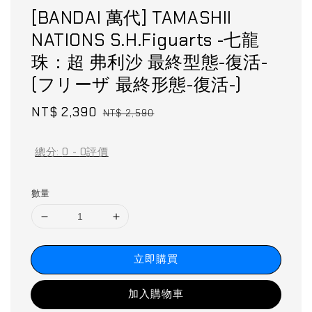
[BANDAI 萬代] TAMASHII
NATIONS S.H.Figuarts -七龍
珠：超 弗利沙 最終型態-復活-
(フリーザ 最終形態-復活-)
Sale
NT$ 2,390
Regular
NT$ 2,590
price
price
總分:
0
-
0
評價
數量
立即購買
加入購物車