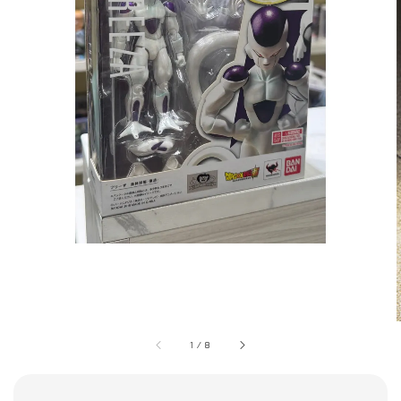
1
/
8