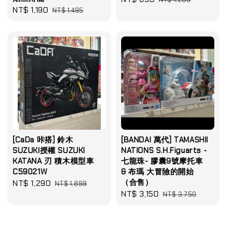
Sale
NT$ 1,190
Regular
NT$ 1,495
price
price
price
price
[CaDa 咔搭] 鈴木
[BANDAI 萬代] TAMASHII
SUZUKI授權 SUZUKI
NATIONS S.H.Figuarts -
KATANA 刃 積木模型車
七龍珠- 膠囊9號摩托車
C59021W
& 布瑪 大冒險的開始
（合售）
Sale
NT$ 1,290
Regular
NT$ 1,899
Sale
NT$ 3,150
Regular
price
price
NT$ 3,750
price
price