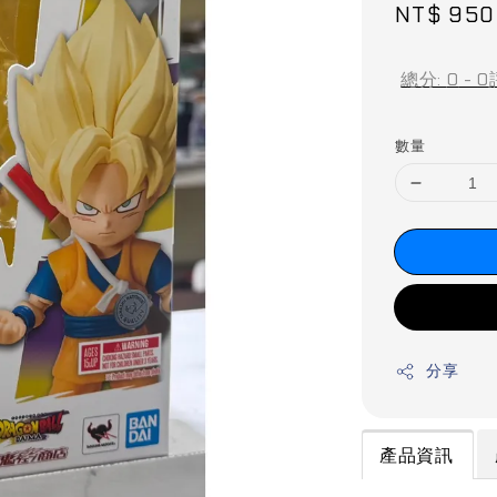
Sale
NT$ 950
price
總分:
0
-
0
數量
分享
產品資訊