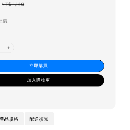
Regular
NT$ 1,140
price
評價
立即購買
加入購物車
產品規格
配送須知