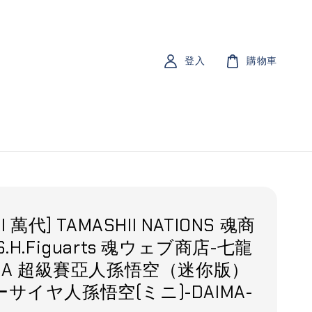
登入
購物車
I 萬代] TAMASHII NATIONS 魂商
.H.Figuarts 魂ウェブ商店-七龍
IMA 超級賽亞人孫悟空（迷你版）
サイヤ人孫悟空(ミニ)-DAIMA-