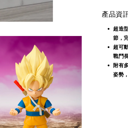
產品資
超造
節，
超可
戰鬥
附有
姿勢