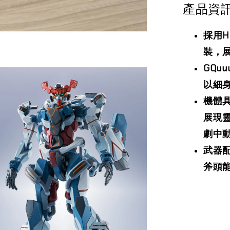
產品資
採用H
裝，
GQu
以細
機體
展現
劇中
武器
斧頭