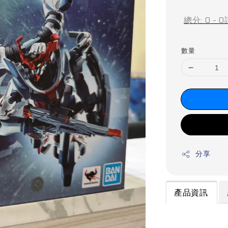
price
總分:
0
-
0
數量
分享
產品資訊